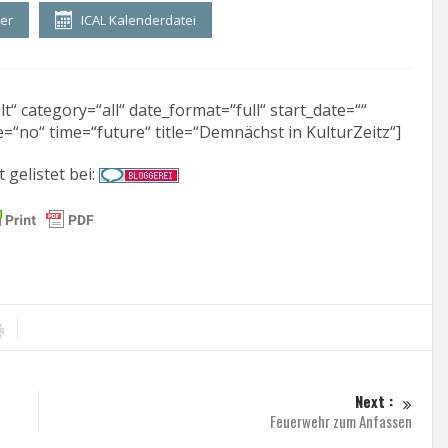
der
ICAL Kalenderdatei
“ category=“all“ date_format=“full“ start_date=““
=“no“ time=“future“ title=“Demnächst in KulturZeitz“]
t gelistet bei:
Next :
Feuerwehr zum Anfassen