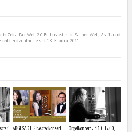
n Zeitz. Der Web 2.0-Enthusiast ist in Sachen Web, Grafik und
reibt zeitzonline.de seit 23. Februar 2011.
ester“
ABGESAGT! Silvesterkonzert
Orgelkonzert / 4.10., 17:00,