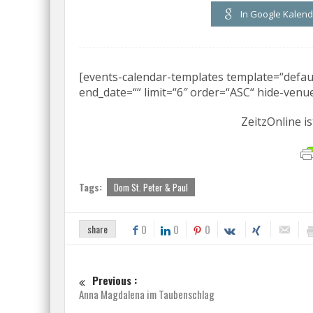
In Google Kalen
[events-calendar-templates template=“default
end_date=““ limit=“6″ order=“ASC“ hide-venue
ZeitzOnline is
Tags:
Dom St. Peter & Paul
share
0
0
0
Previous :
Anna Magdalena im Taubenschlag