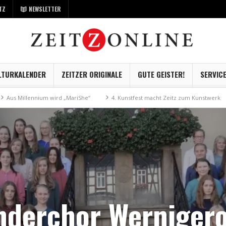
TZ
NEWSLETTER
LTURKALENDER
ZEITZER ORIGINALE
GUTE GEISTER!
SERVIC
nnium wird „MariShe“
4. Kunstfest macht Zeitz zum Kunstwerk
Museum
nderchor Werniger