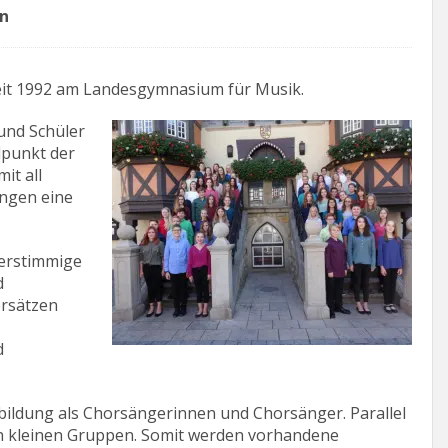
en
t 1992 am Landesgymnasium für Musik.
und Schüler
elpunkt der
it all
ingen eine
ierstimmige
d
orsätzen
d
bildung als Chorsängerinnen und Chorsänger. Parallel
in kleinen Gruppen. Somit werden vorhandene