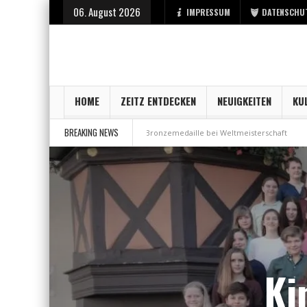
06. August 2026
IMPRESSUM
DATENSCHU
HOME
ZEITZ ENTDECKEN
NEUIGKEITEN
KU
BREAKING NEWS
 bei der Stadt Zeitz
Bronzemedaille bei Weltmeisterschaft
Aus Mille
Ki