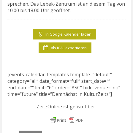
sprechen. Das Lebek-Zentrum ist an diesem Tag von
10.00 bis 18.00 Uhr geöffnet.
In Google Kalender laden
als ICAL exportieren
[events-calendar-templates template=“default“
category=“all“ date_format=“full“ start_date=““
end_date=““ limit=“6″ order=“ASC“ hide-venue=“no“
time=“future“ title=“Demnächst in KulturZeitz“]
ZeitzOnline ist gelistet bei: