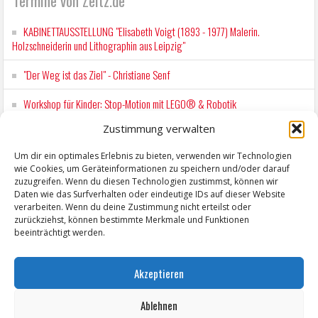
Termine von Zeitz.de
KABINETTAUSSTELLUNG "Elisabeth Voigt (1893 - 1977) Malerin.
Holzschneiderin und Lithographin aus Leipzig"
"Der Weg ist das Ziel" - Christiane Senf
Workshop für Kinder: Stop-Motion mit LEGO® & Robotik
Zustimmung verwalten
Wochenmarkt Zeitz
Um dir ein optimales Erlebnis zu bieten, verwenden wir Technologien
EINFACH LESEN im August 2026 H.P. Richter - DAMALS WAR ES FRIEDRICH
wie Cookies, um Geräteinformationen zu speichern und/oder darauf
Lesung in Einfacher Sprache
zuzugreifen. Wenn du diesen Technologien zustimmst, können wir
Daten wie das Surfverhalten oder eindeutige IDs auf dieser Website
verarbeiten. Wenn du deine Zustimmung nicht erteilst oder
zurückziehst, können bestimmte Merkmale und Funktionen
beeinträchtigt werden.
Akzeptieren
Ablehnen