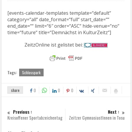
[events-calendar-templates template=“default“
category=“all“ date_format=“full“ start_date=““
end_date=““ limit=“6″ order=“ASC“ hide-venue=“no“
time=“future“ title=“Demnächst in KulturZeitz“]
ZeitzOnline ist gelistet bei:
Tags:
Schlosspark
share
0
0
0
Previous :
Next :
Kreisoffener Sportabzeichentag
Zeitzer GymnasiastInnen in Tosu