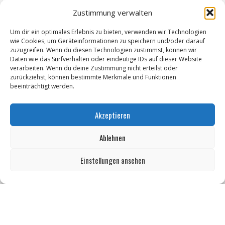
Zustimmung verwalten
Um dir ein optimales Erlebnis zu bieten, verwenden wir Technologien
wie Cookies, um Geräteinformationen zu speichern und/oder darauf
zuzugreifen. Wenn du diesen Technologien zustimmst, können wir
Daten wie das Surfverhalten oder eindeutige IDs auf dieser Website
Termine von Zeitz.de
verarbeiten. Wenn du deine Zustimmung nicht erteilst oder
zurückziehst, können bestimmte Merkmale und Funktionen
KABINETTAUSSTELLUNG "Elisabeth Voigt (1893 - 1977) Malerin.
beeinträchtigt werden.
Holzschneiderin und Lithographin aus Leipzig"
Akzeptieren
"Der Weg ist das Ziel" - Christiane Senf
Ablehnen
Workshop für Kinder: Stop-Motion mit LEGO® & Robotik
Kunstfest Zeitz
Einstellungen ansehen
Mit der Drahtseilbahn zur ZENTRALSTATION