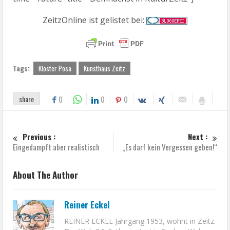
ZeitzOnline ist gelistet bei:
Tags:
Kloster Posa
Kunsthaus Zeitz
share
0
0
0
Previous :
Next :
Eingedampft aber realistisch
„Es darf kein Vergessen geben!“
About The Author
Reiner Eckel
REINER ECKEL Jahrgang 1953, wohnt in Zeitz.