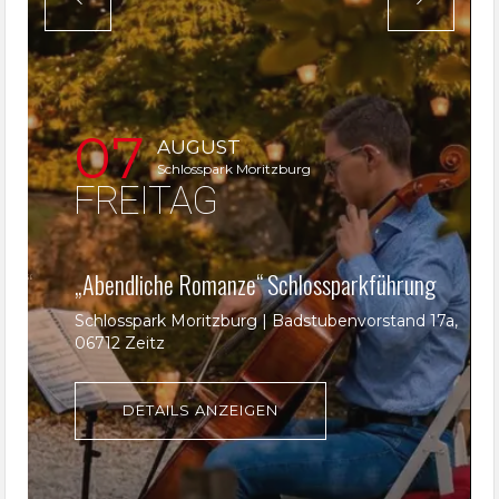
09
AUGUST
Dom St. Peter und Paul
SONNTAG
ührung
ORGELKONZERT – Carlos J. Fernandez Boll
tand 17a,
Dom St. Peter und Paul | Schloßstraße 7, 0671
Zeitz
DETAILS ANZEIGEN