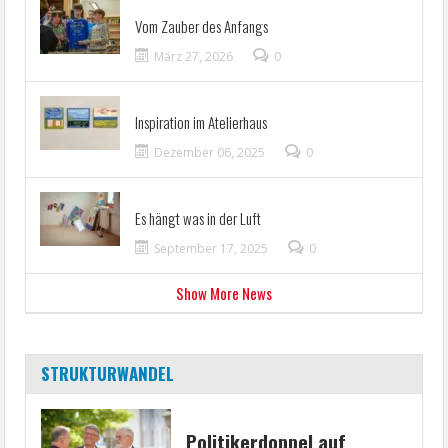
Vom Zauber des Anfangs
März 27, 2026
0
Inspiration im Atelierhaus
Dezember 06, 2025
0
Es hängt was in der Luft
September 17, 2025
0
Show More News
STRUKTURWANDEL
Politikerdoppel auf