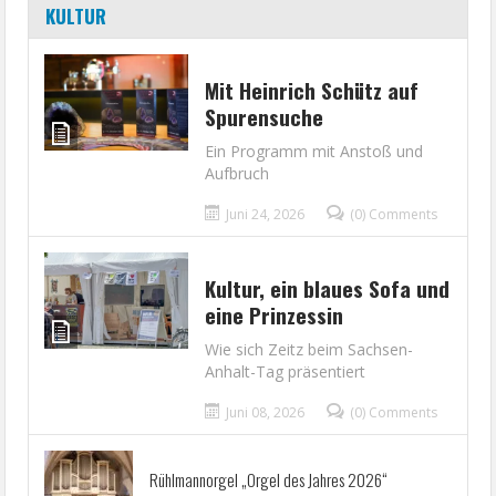
KULTUR
Mit Heinrich Schütz auf
Spurensuche
Ein Programm mit Anstoß und
Aufbruch
Juni 24, 2026
(0) Comments
Kultur, ein blaues Sofa und
eine Prinzessin
Wie sich Zeitz beim Sachsen-
Anhalt-Tag präsentiert
Juni 08, 2026
(0) Comments
Rühlmannorgel „Orgel des Jahres 2026“