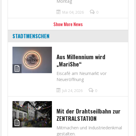
Montag
Mai 04, 2026
0
Show More News
STADTMENSCHEN
Aus Millennium wird
„MariShe“
Eiscafé am Neumarkt vor
Neueröffnung
Juli 24, 2026
0
Mit der Drahtseilbahn zur
ZENTRALSTATION
Mitmachen und Industriedenkmal
gestalten.