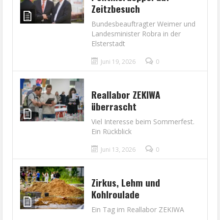
Zeitzbesuch
Bundesbeauftragter Weimer und
Landesminister Robra in der
Elsterstadt
Juni 19, 2026
0
Reallabor ZEKIWA
überrascht
Viel Interesse beim Sommerfest.
Ein Rückblick
Juni 13, 2026
0
Zirkus, Lehm und
Kohlroulade
Ein Tag im Reallabor ZEKIWA