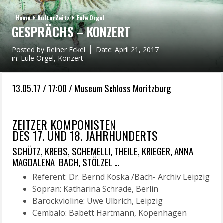
Home
KulturZeitz
Eule Orgel
GESPRÄCHS – KONZERT
Posted by
Reiner Eckel
Date:
April 21, 2017
in:
Eule Orgel
,
Konzert
13.05.17 / 17:00 / Museum Schloss Moritzburg
ZEITZER KOMPONISTEN
DES 17. UND 18. JAHRHUNDERTS
SCHÜTZ, KREBS, SCHEMELLI, THEILE, KRIEGER, ANNA
MAGDALENA BACH, STÖLZEL …
Referent: Dr. Bernd Koska /Bach- Archiv Leipzig
Sopran: Katharina Schrade, Berlin
Barockvioline: Uwe Ulbrich, Leipzig
Cembalo: Babett Hartmann, Kopenhagen