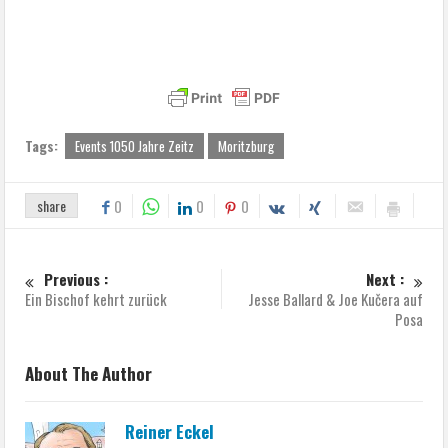
Tags:
Events 1050 Jahre Zeitz
Moritzburg
share
0
0
0
Previous :
Next :
Ein Bischof kehrt zurück
Jesse Ballard & Joe Kučera auf
Posa
About The Author
Reiner Eckel