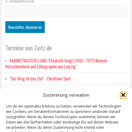
E-Mailadresse
Termine von Zeitz.de
KABINETTAUSSTELLUNG "Elisabeth Voigt (1893 - 1977) Malerin.
Holzschneiderin und Lithographin aus Leipzig"
"Der Weg ist das Ziel" - Christiane Senf
Workshop für Kinder: Stop-Motion mit LEGO® & Robotik
Zustimmung verwalten
Kunstfest Zeitz
Um dir ein optimales Erlebnis zu bieten, verwenden wir Technologien
wie Cookies, um Geräteinformationen zu speichern und/oder darauf
Mit der Drahtseilbahn zur ZENTRALSTATION
zuzugreifen. Wenn du diesen Technologien zustimmst, können wir
Daten wie das Surfverhalten oder eindeutige IDs auf dieser Website
verarbeiten. Wenn du deine Zustimmung nicht erteilst oder