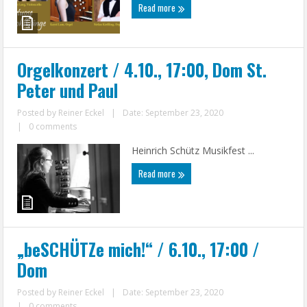
Read more
Orgelkonzert / 4.10., 17:00, Dom St.
Peter und Paul
Posted by
Reiner Eckel
|
Date: September 23, 2020
|
0 comments
Heinrich Schütz Musikfest ...
Read more
„beSCHÜTZe mich!“ / 6.10., 17:00 /
Dom
Posted by
Reiner Eckel
|
Date: September 23, 2020
|
0 comments