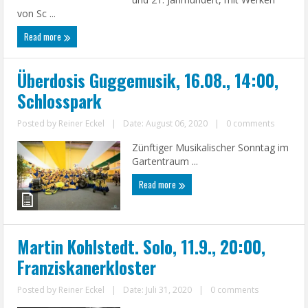
von Sc ...
Read more
Überdosis Guggemusik, 16.08., 14:00,
Schlosspark
Posted by
Reiner Eckel
|
Date: August 06, 2020
|
0 comments
Zünftiger Musikalischer Sonntag im
Gartentraum ...
Read more
Martin Kohlstedt. Solo, 11.9., 20:00,
Franziskanerkloster
Posted by
Reiner Eckel
|
Date: Juli 31, 2020
|
0 comments