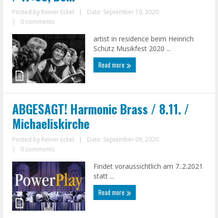
Posted by
Reiner Eckel
|
Date: September 10, 2020
|
0 comments
artist in residence beim Heinrich
Schütz Musikfest 2020 ...
Read more
ABGESAGT! Harmonic Brass / 8.11. /
Michaeliskirche
Posted by
Reiner Eckel
|
Date: September 09, 2020
|
0 comments
Findet voraussichtlich am 7..2.2021
statt ...
Read more