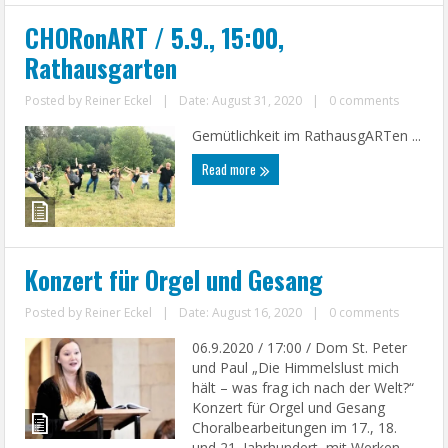
CHORonART / 5.9., 15:00,
Rathausgarten
Posted by
Reiner Eckel
|
Date: August 31, 2020
|
0 comments
Gemütlichkeit im RathausgARTen ...
Read more
Konzert für Orgel und Gesang
Posted by
Reiner Eckel
|
Date: August 16, 2020
|
0 comments
06.9.2020 / 17:00 / Dom St. Peter
und Paul „Die Himmelslust mich
hält – was frag ich nach der Welt?“
Konzert für Orgel und Gesang
Choralbearbeitungen im 17., 18.
und 21. Jahrhundert, mit Werken