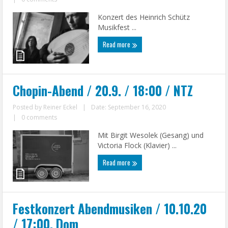
Konzert des Heinrich Schütz
Musikfest ...
Read more
Chopin-Abend / 20.9. / 18:00 / NTZ
Posted by
Reiner Eckel
|
Date: September 16, 2020
|
0 comments
Mit Birgit Wesolek (Gesang) und
Victoria Flock (Klavier) ...
Read more
Festkonzert Abendmusiken / 10.10.20
/ 17:00, Dom