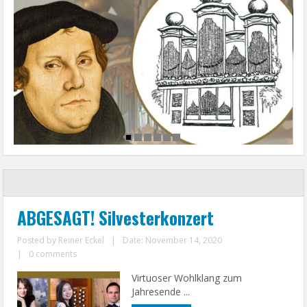
ABGESAGT! Silvesterkonzert
Posted by
Reiner Eckel
|
Date: November 14, 2020
|
0 comments
Virtuoser Wohlklang zum
Jahresende ...