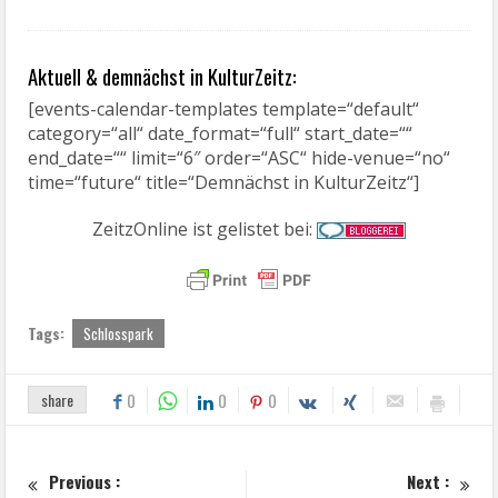
Aktuell & demnächst in KulturZeitz:
[events-calendar-templates template=“default“
category=“all“ date_format=“full“ start_date=““
end_date=““ limit=“6″ order=“ASC“ hide-venue=“no“
time=“future“ title=“Demnächst in KulturZeitz“]
ZeitzOnline ist gelistet bei:
Tags:
Schlosspark
share
0
0
0
Previous :
Next :