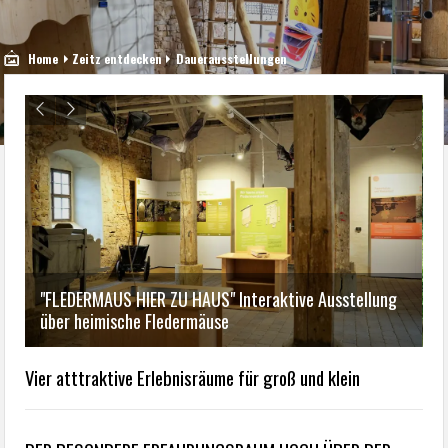
Home
Zeitz entdecken
Dauerausstellungen
"FLEDERMAUS HIER ZU HAUS" Interaktive Ausstellung
über heimische Fledermäuse
"
B
Vier atttraktive Erlebnisräume für groß und klein