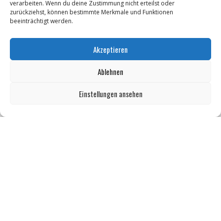
verarbeiten. Wenn du deine Zustimmung nicht erteilst oder
zurückziehst, können bestimmte Merkmale und Funktionen
KABINETTAUSSTELLUNG "Elisabeth Voigt (1893 - 1977) Malerin.
beeinträchtigt werden.
Holzschneiderin und Lithographin aus Leipzig"
"Der Weg ist das Ziel" - Christiane Senf
Akzeptieren
Workshop für Kinder: Stop-Motion mit LEGO® & Robotik
Ablehnen
Kunstfest Zeitz
Einstellungen ansehen
Mit der Drahtseilbahn zur ZENTRALSTATION