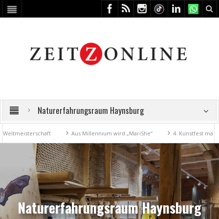
Naturerfahrungsraum Haynsburg
erschaft
Aus Millennium wird „MariShe“
4. Kunstfest macht Zeitz z
Naturerfahrungsraum Haynsburg