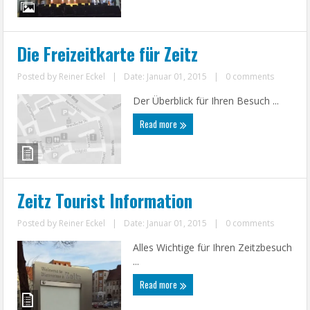
Die Freizeitkarte für Zeitz
Posted by
Reiner Eckel
|
Date: Januar 01, 2015
|
0 comments
Der Überblick für Ihren Besuch ...
Read more
Zeitz Tourist Information
Posted by
Reiner Eckel
|
Date: Januar 01, 2015
|
0 comments
Alles Wichtige für Ihren Zeitzbesuch
...
Read more