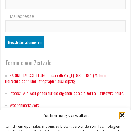
E-Mailadresse
Termine von Zeitz.de
KABINETTAUSSTELLUNG "Elisabeth Voigt (1893 - 1977) Malerin.
Holzschneiderin und Lithographin aus Leipzig"
Protest! Wie weit gehen für die eigenen Ideale? Der Fall Brüsewitz heute.
Wochenmarkt Zeitz
Zustimmung verwalten
EINFACH LESEN im August 2026 H.P. Richter - DAMALS WAR ES FRIEDRICH
Lesung in Einfacher Sprache
Um dir ein optimales Erlebnis zu bieten, verwenden wir Technologien