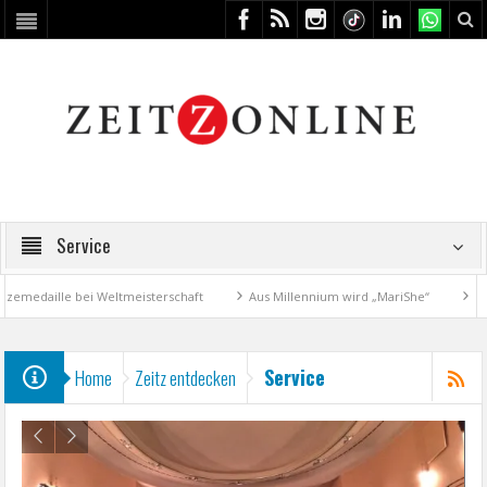
Service
edaille bei Weltmeisterschaft
Aus Millennium wird „MariShe“
4. Kun
Service
Home
Zeitz entdecken