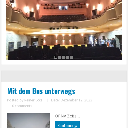
Mit dem Bus unterwegs
Posted by
Reiner Eckel
|
Date: Dezember 12, 2023
|
0 comments
ÖPNV Zeitz ...
Read more