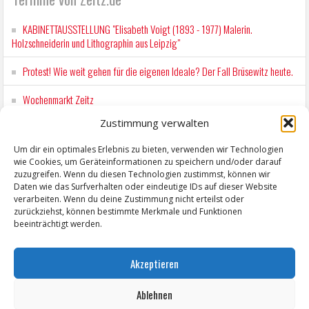
KABINETTAUSSTELLUNG "Elisabeth Voigt (1893 - 1977) Malerin.
Holzschneiderin und Lithographin aus Leipzig"
Protest! Wie weit gehen für die eigenen Ideale? Der Fall Brüsewitz heute.
Wochenmarkt Zeitz
Zustimmung verwalten
EINFACH LESEN im August 2026 H.P. Richter - DAMALS WAR ES FRIEDRICH
Lesung in Einfacher Sprache
Um dir ein optimales Erlebnis zu bieten, verwenden wir Technologien
wie Cookies, um Geräteinformationen zu speichern und/oder darauf
Workshop für Kinder: Stop-Motion mit LEGO® & Robotik
zuzugreifen. Wenn du diesen Technologien zustimmst, können wir
Daten wie das Surfverhalten oder eindeutige IDs auf dieser Website
verarbeiten. Wenn du deine Zustimmung nicht erteilst oder
zurückziehst, können bestimmte Merkmale und Funktionen
beeinträchtigt werden.
Akzeptieren
Ablehnen