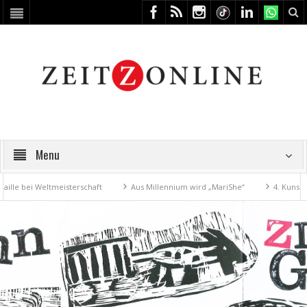
Menu
i Weltmeisterschaft
Aus Millennium wird „MariShe“
4. Kunstfest mac