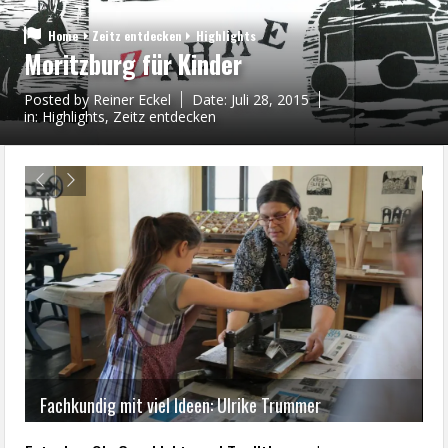
Home
Zeitz entdecken
Highlights
Moritzburg für Kinder
Posted by
Reiner Eckel
Date:
Juli 28, 2015
in:
Highlights
,
Zeitz entdecken
Fachkundig mit viel Ideen: Ulrike Trummer
S