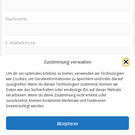
Nachname
E-Mailadresse
Zustimmung verwalten
Um dir ein optimales Erlebnis zu bieten, verwenden wir Technologien
wie Cookies, um Geräteinformationen zu speichern und/oder darauf
zuzugreifen. Wenn du diesen Technologien zustimmst, können wir
Daten wie das Surfverhalten oder eindeutige IDs auf dieser Website
Termine von Zeitz.de
verarbeiten. Wenn du deine Zustimmung nicht erteilst oder
zurückziehst, können bestimmte Merkmale und Funktionen
KABINETTAUSSTELLUNG "Elisabeth Voigt (1893 - 1977) Malerin.
beeinträchtigt werden.
Holzschneiderin und Lithographin aus Leipzig"
Akzeptieren
Ausstellungseröffnung "Der Weg ist das Ziel" - Christiane Senf