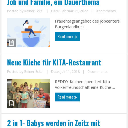
Job und Familie, ein Dauerthema
Posted by
Reiner Eckel
|
Date: Februar 25, 2022
|
0 comments
Frauentagsangebot des Jobcenters
Burgenlandkreis ...
Read more
Neue Küche für KITA-Restaurant
Posted by
Reiner Eckel
|
Date: Juli 11, 2018
|
0 comments
REDDY-Küchen spendiert Kita
Völkerfreundschaft eine Küche ...
Read more
2 in 1- Babys werden in Zeitz mit