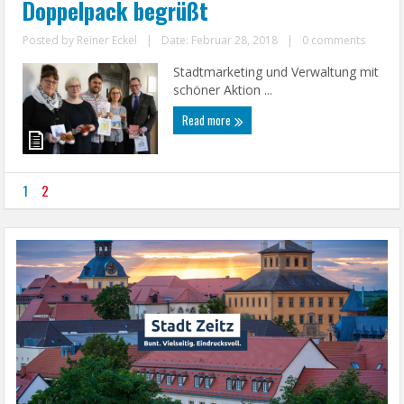
Doppelpack begrüßt
Posted by
Reiner Eckel
|
Date: Februar 28, 2018
|
0 comments
Stadtmarketing und Verwaltung mit
schöner Aktion ...
Read more
1
2