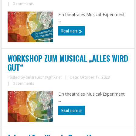
|
0 comments
Ein theatrales Musical-Experiment
...
Read more
WORKSHOP ZUM MUSICAL „ALLES WIRD
GUT“
Posted by
tanzrausch@gmx.net
|
Date: Oktober 17, 2023
|
0 comments
Ein theatrales Musical-Experiment
...
Read more