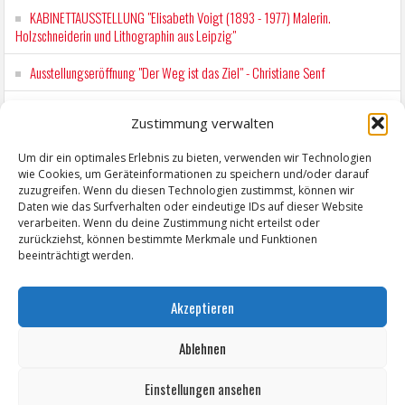
KABINETTAUSSTELLUNG "Elisabeth Voigt (1893 - 1977) Malerin.
Holzschneiderin und Lithographin aus Leipzig"
Ausstellungseröffnung "Der Weg ist das Ziel" - Christiane Senf
Kunstfest Zeitz
Zustimmung verwalten
Mit der Drahtseilbahn zur ZENTRALSTATION
Um dir ein optimales Erlebnis zu bieten, verwenden wir Technologien
wie Cookies, um Geräteinformationen zu speichern und/oder darauf
Kunstfest Zeitz
zuzugreifen. Wenn du diesen Technologien zustimmst, können wir
Daten wie das Surfverhalten oder eindeutige IDs auf dieser Website
verarbeiten. Wenn du deine Zustimmung nicht erteilst oder
zurückziehst, können bestimmte Merkmale und Funktionen
beeinträchtigt werden.
Akzeptieren
Ablehnen
Einstellungen ansehen
Copyright © 2026 ZeitzOnline, Reiner Eckel