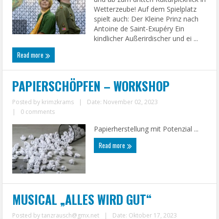
Wetterzeube! Auf dem Spielplatz
spielt auch: Der Kleine Prinz nach
Antoine de Saint-Exupéry Ein
kindlicher Außerirdischer und ei ...
Read more
PAPIERSCHÖPFEN – WORKSHOP
Posted by
krimzkrams
|
Date: November 02, 2023
|
0 comments
Papierherstellung mit Potenzial ...
Read more
MUSICAL „ALLES WIRD GUT“
Posted by
tanzrausch@gmx.net
|
Date: Oktober 17, 2023