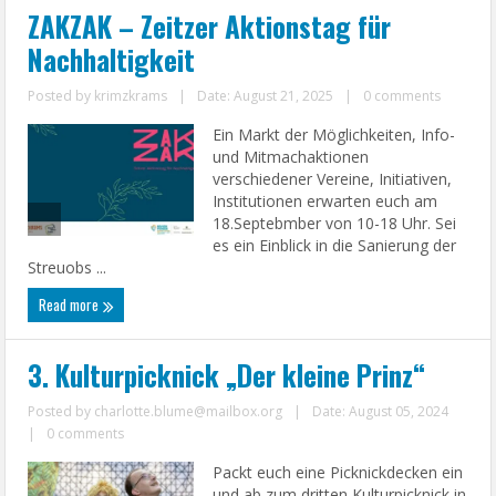
ZAKZAK – Zeitzer Aktionstag für
Nachhaltigkeit
Posted by
krimzkrams
|
Date: August 21, 2025
|
0 comments
Ein Markt der Möglichkeiten, Info-
und Mitmachaktionen
verschiedener Vereine, Initiativen,
Institutionen erwarten euch am
18.Septebmber von 10-18 Uhr. Sei
es ein Einblick in die Sanierung der
Streuobs ...
Read more
3. Kulturpicknick „Der kleine Prinz“
Posted by
charlotte.blume@mailbox.org
|
Date: August 05, 2024
|
0 comments
Packt euch eine Picknickdecken ein
und ab zum dritten Kulturpicknick in