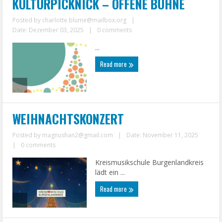
KULTURPICKNICK – OFFENE BÜHNE
Posted by
charlotte.blume@mailbox.org
|
Date: Dezember 03, 2025
|
0 comments
...
Read more
WEIHNACHTSKONZERT
Posted by
magnushan2@gmail.com
|
Date: November 11, 2025
|
0 comments
Kreismusikschule Burgenlandkreis
lädt ein ...
Read more