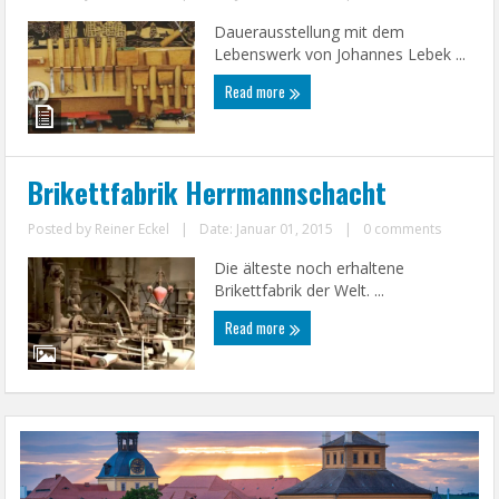
Dauerausstellung mit dem
Lebenswerk von Johannes Lebek ...
Read more
Brikettfabrik Herrmannschacht
Posted by
Reiner Eckel
|
Date: Januar 01, 2015
|
0 comments
Die älteste noch erhaltene
Brikettfabrik der Welt. ...
Read more