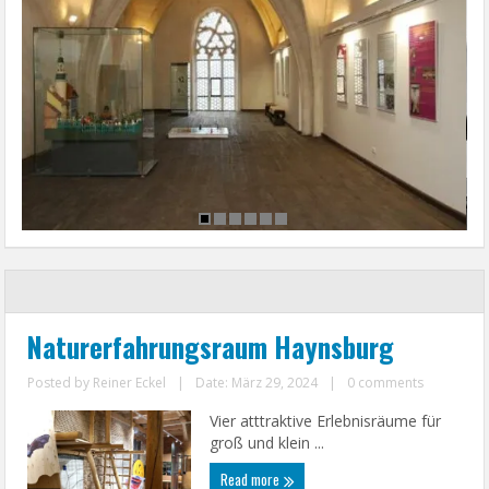
Naturerfahrungsraum Haynsburg
Posted by
Reiner Eckel
|
Date: März 29, 2024
|
0 comments
Vier atttraktive Erlebnisräume für
groß und klein ...
Read more