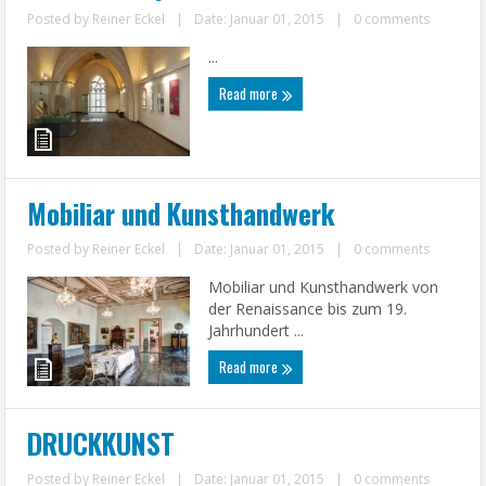
Posted by
Reiner Eckel
|
Date: Januar 01, 2015
|
0 comments
...
Read more
Mobiliar und Kunsthandwerk
Posted by
Reiner Eckel
|
Date: Januar 01, 2015
|
0 comments
Mobiliar und Kunsthandwerk von
der Renaissance bis zum 19.
Jahrhundert ...
Read more
DRUCKKUNST
Posted by
Reiner Eckel
|
Date: Januar 01, 2015
|
0 comments