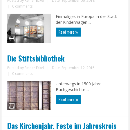
Posted by
Reiner Eckel
|
Date: September 06, 2018
|
0 comments
Einmaliges in Europa in der Stadt
der Kinderwagen ...
Read more
Die Stiftsbibliothek
Posted by
Reiner Eckel
|
Date: September 12, 2015
|
0 comments
Unterwegs in 1500 Jahre
Buchgeschichte ...
Read more
Das Kirchenjahr. Feste im Jahreskreis