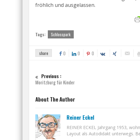
fröhlich und ausgelassen.
Tags:
Schlosspark
share
0
0
0
Previous :
Moritzburg für Kinder
About The Author
Reiner Eckel
REINER ECKEL Jahrgang 1953, wohnt i
Layout als Autodidakt unterwegs. Bet