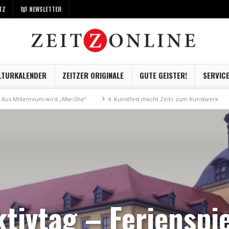
TZ
NEWSLETTER
LTURKALENDER
ZEITZER ORIGINALE
GUTE GEISTER!
SERVIC
ennium wird „MariShe“
4. Kunstfest macht Zeitz zum Kunstwerk
Museu
tivtag – Ferienspi