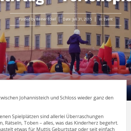
Posted by
Reiner Eckel
Date:
Juli 31, 2015
in:
Event
zwischen Johannisteich und Schloss wieder ganz den
nen Spielplätzen sind allerlei Überraschungen
n, Rätseln, Toben – alles, was das Kinderherz begehrt.
astelt etwas für Muttis Geburtstag oder seit einfach