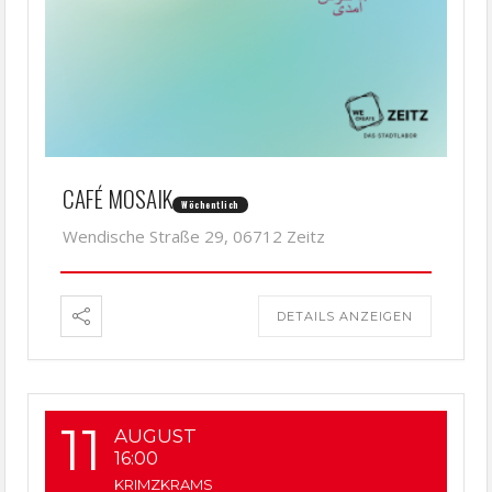
CAFÉ MOSAIK
Wöchentlich
Wendische Straße 29, 06712 Zeitz
DETAILS ANZEIGEN
11
AUGUST
16:00
KRIMZKRAMS