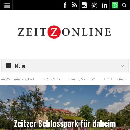
Menu
eisterschaft
Aus Millennium wird „MariShe“
4. Kunstfest macht Zei
Zeitzer Schlosspark für daheim