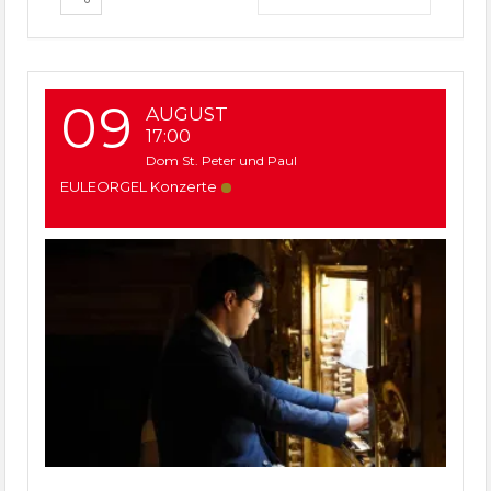
09
AUGUST
17:00
Dom St. Peter und Paul
EULEORGEL Konzerte