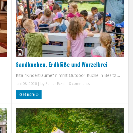
Sandkuchen, Erdklöße und Wurzelbrei
Kita "Kinderträume" nimmt Outdoor-Küche in Besitz ...
Juni 08, 2026
| by
Reiner Eckel
|
0 comments
Read more