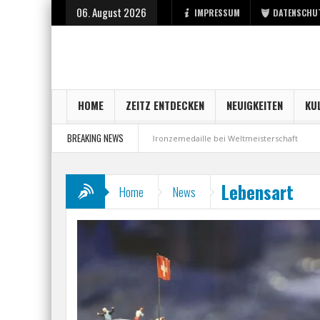
06. August 2026
IMPRESSUM
DATENSCHU
HOME
ZEITZ ENTDECKEN
NEUIGKEITEN
KU
BREAKING NEWS
i der Stadt Zeitz
Bronzemedaille bei Weltmeisterschaft
Aus Millenn
Lebensart
Home
News