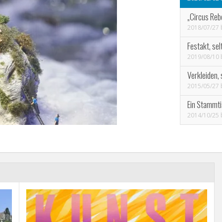
„Circus Reb
2018/07/27
Festakt, se
2019/08/10
Verkleiden,
2015/05/27
Ein Stammti
2014/10/25