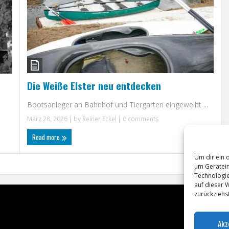
Die Weiße Elster neu entdecken
Bootsanleger an Bahnhof und Tiergarten eingeweiht ...
März 28, 2026
| by
Reiner Eckel
|
0 comments
Read more
Um dir ein 
um Gerätein
Technologie
auf dieser 
zurückziehs
Akz