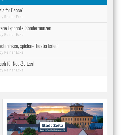
els for Peace“
by
Reiner Eckel
ltene Exponate, Sondermünzen
by
Reiner Eckel
 schminken, spielen-Theaterferien!
by
Reiner Eckel
sch für Neu-Zeitzer!
by
Reiner Eckel