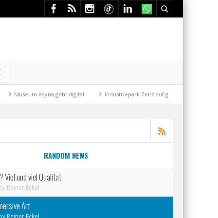
E
ayna geht digital
Industriepark Zeitz auf gutem Weg
Mit der Drahts
RANDOM NEWS
Viel und viel Qualität
by
Reiner Eckel
mersive Art
by
Reiner Eckel