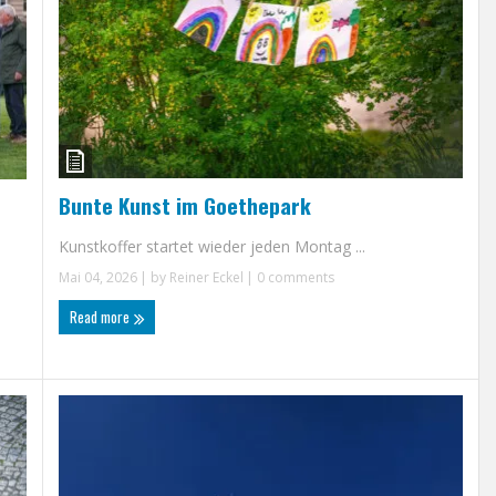
Bunte Kunst im Goethepark
Kunstkoffer startet wieder jeden Montag ...
Mai 04, 2026
| by
Reiner Eckel
|
0 comments
Read more