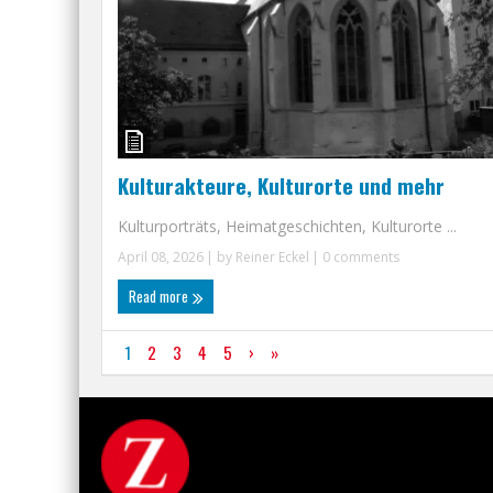
Kulturakteure, Kulturorte und mehr
Kulturporträts, Heimatgeschichten, Kulturorte ...
April 08, 2026
| by
Reiner Eckel
|
0 comments
Read more
1
2
3
4
5
›
»