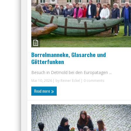
Borrelmanneke, Glasarche und
Götterfunken
Besuch in Detmold bei den Europatagen ...
Mai 10, 2026
| by
Reiner Eckel
|
0 comments
Read more