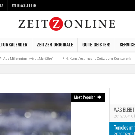
TZ
NEWSLETTER
LTURKALENDER
ZEITZER ORIGINALE
GUTE GEISTER!
SERVIC
ium wird „MariShe“
4. Kunstfest macht Zeitz zum Kunstwerk
Museum K
Most Popular
WAS BLEIBT? 
2019/05/10
Toniolos im
2020/02/02