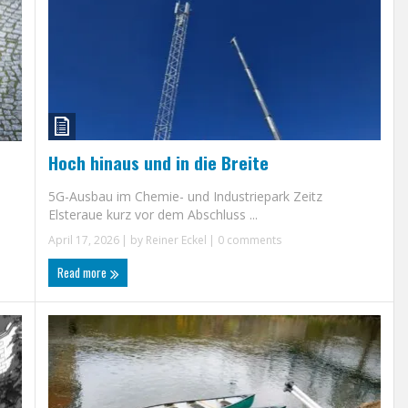
Hoch hinaus und in die Breite
5G-Ausbau im Chemie- und Industriepark Zeitz
Elsteraue kurz vor dem Abschluss ...
April 17, 2026
| by
Reiner Eckel
|
0 comments
Read more