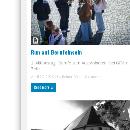
Run auf Berufeinseln
2. Aktionstag "Berufe zum Ausprobieren" bei GfM in
Zeitz ...
April 23, 2026
| by
Reiner Eckel
|
0 comments
Read more