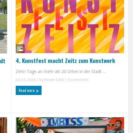
4. Kunstfest macht Zeitz zum Kunstwerk
adt
Zehn Tage an mehr als 20 Orten in der Stadt ...
Juli 23, 2026
| by
Reiner Eckel
|
0 comments
Read more