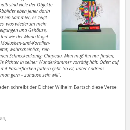
shalb sind viele der Objekte
bbilder eben jener darin
st ein Sammler, es zeigt
ftes, was wiederum mein
weigungen und Gehäuse,
! Und wie der Mann Vögel
ie Mollusken-und-Korallen-
et, wahrscheinlich, rein
tenen Schneckenkönig: Chapeau. Man muß ihn nur finden;
Richter in seiner Wunderkammer vorrätig hält. Oder: auf
it Papierflocken füttern geht. So ist, unter Andreas
 man gern – zuhause sein will“.
en schreibt der Dichter Wilhelm Bartsch diese Verse:
en,