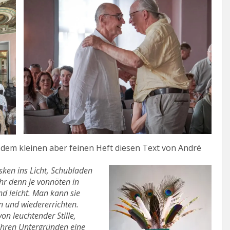
n dem kleinen aber feinen Heft diesen Text von André
sken ins Licht, Schubladen
r denn je vonnöten in
d leicht. Man kann sie
n und wiedererrichten.
on leuchtender Stille,
 ihren Untergründen eine