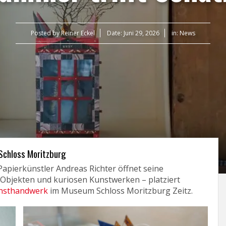
Posted by
Reiner Eckel
Date:
Juni 29, 2026
in:
News
Schloss Moritzburg
apierkünstler Andreas Richter öffnet seine
Objekten und kuriosen Kunstwerken – platziert
unsthandwerk
im Museum Schloss Moritzburg Zeitz.