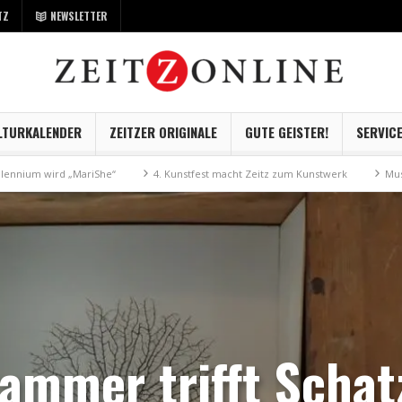
TZ
NEWSLETTER
LTURKALENDER
ZEITZER ORIGINALE
GUTE GEISTER!
SERVIC
She“
4. Kunstfest macht Zeitz zum Kunstwerk
Museum Kayna geht digi
ammer trifft Scha