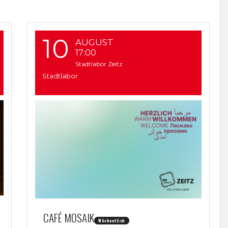
10
AUGUST
17:00
Stadtlabor Zeitz
Stadtlabor
CAFÉ MOSAIK
Wöchentlich