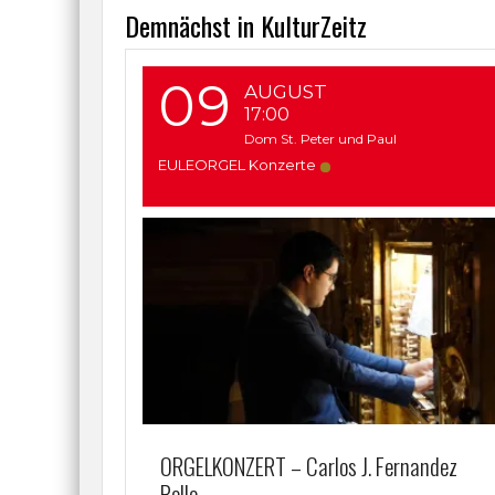
Demnächst in KulturZeitz
09
AUGUST
17:00
Dom St. Peter und Paul
EULEORGEL Konzerte
ORGELKONZERT – Carlos J. Fernandez
Bollo