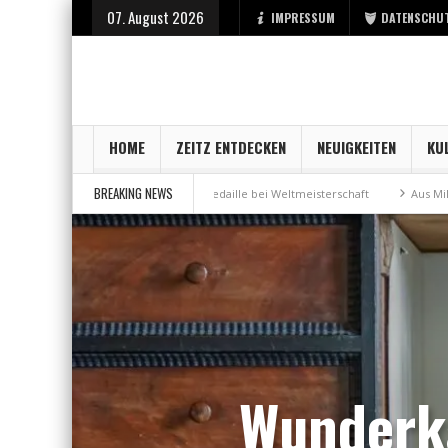
07. August 2026
IMPRESSUM
DATENSCHU
HOME
ZEITZ ENTDECKEN
NEUIGKEITEN
KU
BREAKING NEWS
itz
Bronzemedaille bei Weltmeisterschaft
Aus Millennium wird „Mari
Wunderk