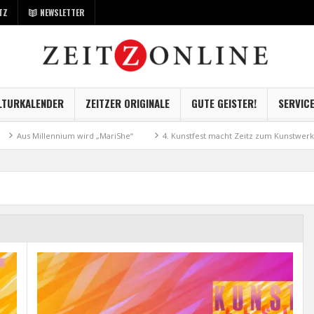
TZ
NEWSLETTER
LTURKALENDER
ZEITZER ORIGINALE
GUTE GEISTER!
SERVIC
lennium wird „MariShe“
4. Kunstfest macht Zeitz zum Kunstwerk
Mus