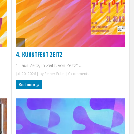
4. KUNSTFEST ZEITZ
"... aus Zeitz, in Zeitz, von Zeitz" ...
Juli 20, 2026
| by
Reiner Eckel
|
0 comments
Read more