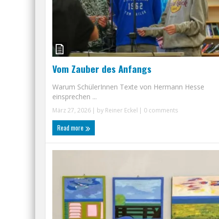
Vom Zauber des Anfangs
Warum SchülerInnen Texte von Hermann Hesse
einsprechen ...
März 27, 2026
| by
Reiner Eckel
|
0 comments
Read more