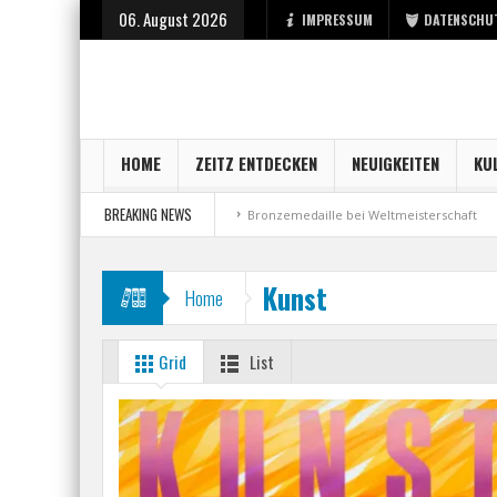
06. August 2026
IMPRESSUM
DATENSCHU
HOME
ZEITZ ENTDECKEN
NEUIGKEITEN
KU
BREAKING NEWS
rt bei der Stadt Zeitz
Bronzemedaille bei Weltmeisterschaft
Aus Mil
Kunst
Home
Grid
List