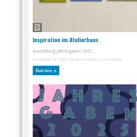
Inspiration im Atelierhaus
Ausstellung Jahresgaben 2025 ...
Dezember 06, 2025
| by
Reiner Eckel
|
0 comments
Read more