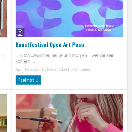
Kunstfestival Open Art Posa
THEMA „zwischen heute und morgen – wer wir sein
oss
können“ ...
April 16, 2026
| by
Reiner Eckel
|
0 comments
Read more