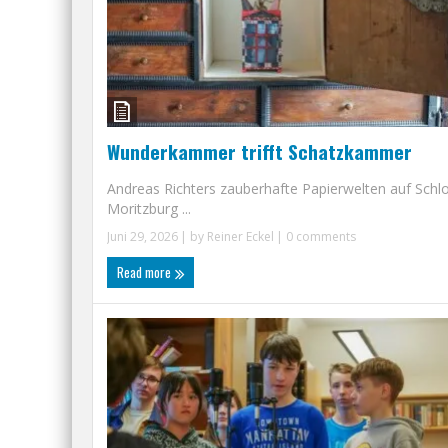
Wunderkammer trifft Schatzkammer
Andreas Richters zauberhafte Papierwelten auf Schl
Moritzburg ...
Juni 29, 2026
| by
Reiner Eckel
|
0 comments
Read more