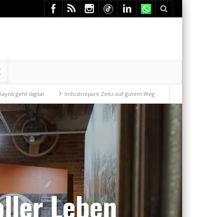
E
Industriepark Zeitz auf gutem Weg
Mit der Drahtseilbahn zur ZENTRALST
ller Leben