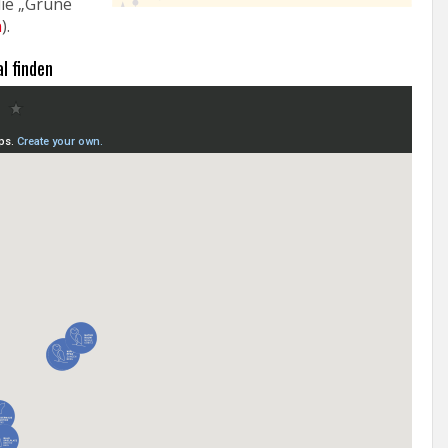
die „Grüne
n
).
l finden