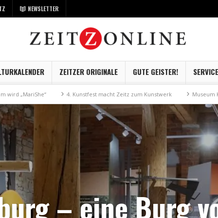
TZ
NEWSLETTER
LTURKALENDER
ZEITZER ORIGINALE
GUTE GEISTER!
SERVIC
4. Kunstfest macht Zeitz zum Kunstwerk
Museum Kayna geht digital
burg – eine Burg vo