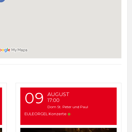
09
AUGUST
17:00
Dom St. Peter und Paul
EULEORGEL Konzerte