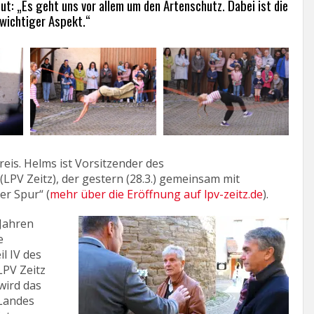
ut: „Es geht uns vor allem um den Artenschutz. Dabei ist die
 wichtiger Aspekt.“
reis. Helms ist Vorsitzender des
(LPV Zeitz), der gestern (28.3.) gemeinsam mit
er Spur“ (
mehr über die Eröffnung auf lpv-zeitz.de
).
 Jahren
e
il IV des
LPV Zeitz
wird das
Landes