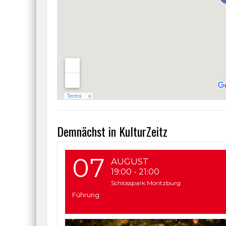
Demnächst in KulturZeitz
07
AUGUST
19:00
-
21:00
Schlosspark Moritzburg
Führung