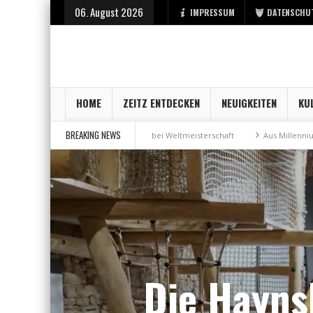
06. August 2026
IMPRESSUM
DATENSCHU
HOME
ZEITZ ENTDECKEN
NEUIGKEITEN
KU
BREAKING NEWS
Bronzemedaille bei Weltmeisterschaft
Aus Millennium wird „MariShe“
Die Hayns