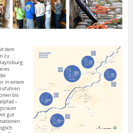
mit dem
n zu
 Haynsburg
leres
die
er in einem
zuführen
ionen bis
elpfad –
ngsraum
amt gut
rmationen
öglich