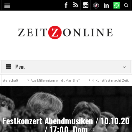
Menu
chaft
Aus Millennium wird „MariShe“
4. Kunstfest macht Zeitz zum 
Festkonzert Abendmusiken / 10.10.20
/ 17:00, Dom