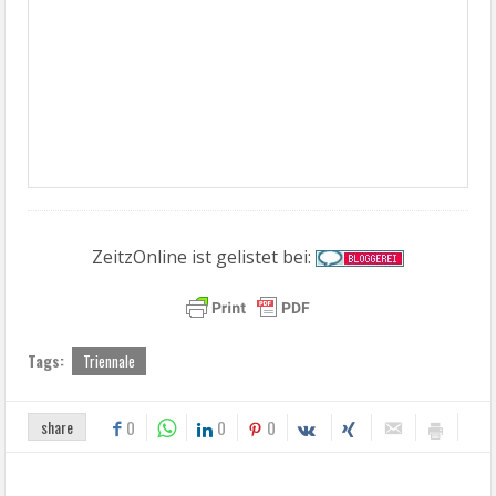
ZeitzOnline ist gelistet bei:
Tags:
Triennale
share
0
0
0