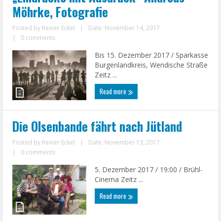
Möhrke, Fotografie
Posted by
Reiner Eckel
|
Date: November 14, 2017
|
0 comments
Bis 15. Dezember 2017 / Sparkasse
Burgenlandkreis, Wendische Straße
Zeitz ...
Read more
Die Olsenbande fährt nach Jütland
Posted by
Reiner Eckel
|
Date: November 13, 2017
|
0 comments
5. Dezember 2017 / 19:00 / Brühl-
Cinema Zeitz ...
Read more