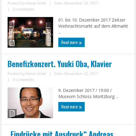
Posted by
Reiner Eckel
|
Date: November 23, 2017
|
0 comments
01. bis 10. Dezember 2017 Zeitzer
Weihnachtsmarkt auf dem Altmarkt
...
Read more
Benefizkonzert. Yuuki Oba, Klavier
Posted by
Reiner Eckel
|
Date: November 22, 2017
|
0 comments
9. Dezember 2017 / 19:00 /
Museum Schloss Moritzburg ...
Read more
„Eindrücke mit Ausdruck“ Andreas