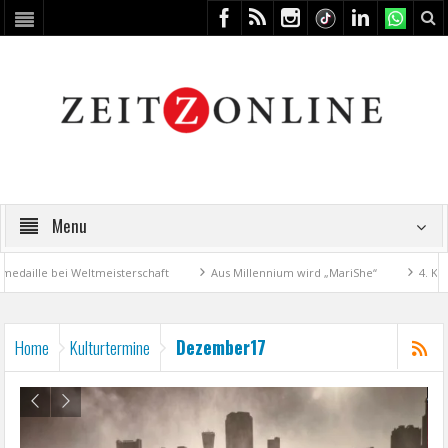
Menu
le bei Weltmeisterschaft
Aus Millennium wird „MariShe“
4. Kunstfe
Dezember17
Home
Kulturtermine