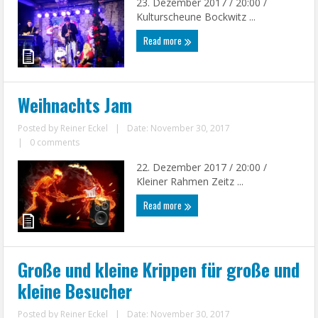
23. Dezember 2017 / 20:00 /
Kulturscheune Bockwitz ...
Read more
Weihnachts Jam
Posted by
Reiner Eckel
|
Date: November 30, 2017
|
0 comments
22. Dezember 2017 / 20:00 /
Kleiner Rahmen Zeitz ...
Read more
Große und kleine Krippen für große und
kleine Besucher
Posted by
Reiner Eckel
|
Date: November 30, 2017