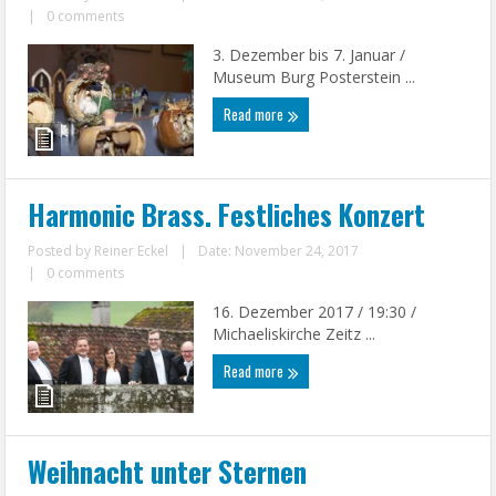
|
0 comments
3. Dezember bis 7. Januar /
Museum Burg Posterstein ...
Read more
Harmonic Brass. Festliches Konzert
Posted by
Reiner Eckel
|
Date: November 24, 2017
|
0 comments
16. Dezember 2017 / 19:30 /
Michaeliskirche Zeitz ...
Read more
Weihnacht unter Sternen