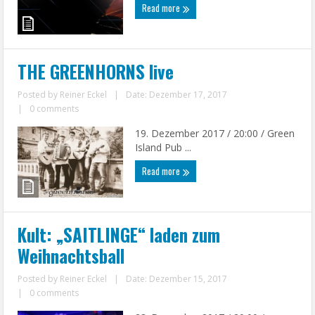
Read more
THE GREENHORNS live
Posted by
Reiner Eckel
|
Date: Dezember 17, 2017
|
0 comments
19. Dezember 2017 / 20:00 / Green
Island Pub ...
Read more
Kult: „SAITLINGE“ laden zum
Weihnachtsball
Posted by
Reiner Eckel
|
Date: Dezember 15, 2017
|
0 comments