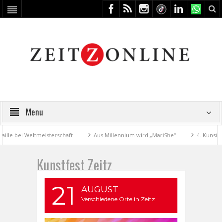
Menu
Weltmeisterschaft
Aus Millennium wird „MariShe“
4. Kunstfest macht
Kunstfest Zeitz
21
AUGUST
Verschiedene Orte in Zeitz