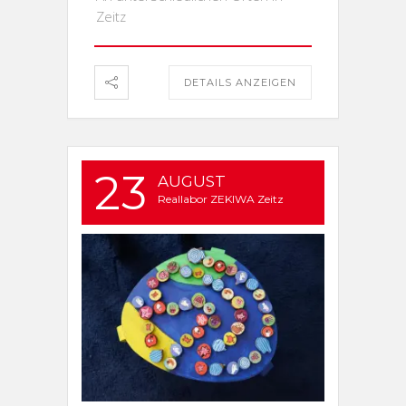
Zeitz
DETAILS ANZEIGEN
23
AUGUST
Reallabor ZEKIWA Zeitz