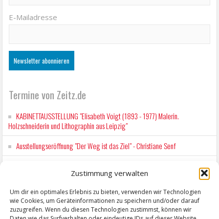
E-Mailadresse
Termine von Zeitz.de
KABINETTAUSSTELLUNG "Elisabeth Voigt (1893 - 1977) Malerin.
Holzschneiderin und Lithographin aus Leipzig"
Ausstellungseröffnung "Der Weg ist das Ziel" - Christiane Senf
Kunstfest Zeitz
Zustimmung verwalten
Mit der Drahtseilbahn zur ZENTRALSTATION
Um dir ein optimales Erlebnis zu bieten, verwenden wir Technologien
wie Cookies, um Geräteinformationen zu speichern und/oder darauf
Kunstfest Zeitz
zuzugreifen. Wenn du diesen Technologien zustimmst, können wir
Daten wie das Surfverhalten oder eindeutige IDs auf dieser Website