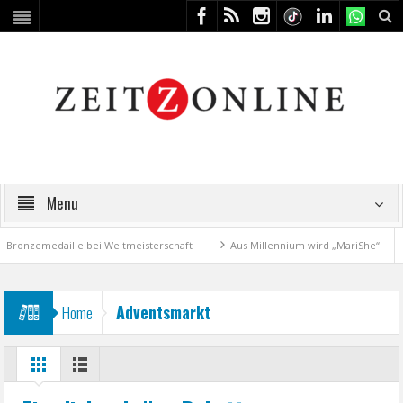
Menu
ronzemedaille bei Weltmeisterschaft
Aus Millennium wird „MariShe“
Adventsmarkt
Home