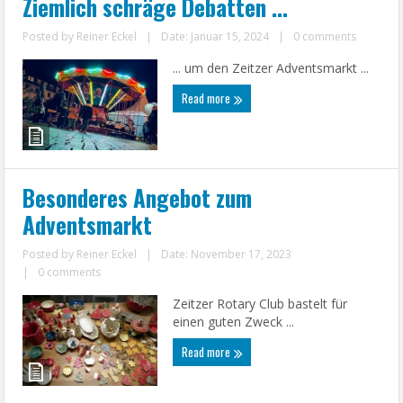
Ziemlich schräge Debatten …
Posted by
Reiner Eckel
|
Date: Januar 15, 2024
|
0 comments
... um den Zeitzer Adventsmarkt ...
Read more
Besonderes Angebot zum
Adventsmarkt
Posted by
Reiner Eckel
|
Date: November 17, 2023
|
0 comments
Zeitzer Rotary Club bastelt für
einen guten Zweck ...
Read more