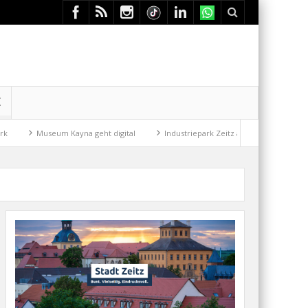
E
Museum Kayna geht digital
Industriepark Zeitz auf gutem Weg