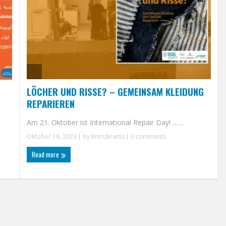
LÖCHER UND RISSE? – GEMEINSAM KLEIDUNG
REPARIEREN
Am 21. Oktober ist International Repair Day! ... ...
Oktober 16, 2023
| by
krimzkrams
|
0 comments
Read more