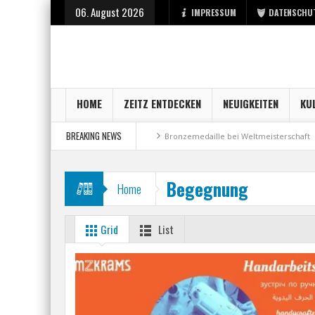
06. August 2026
IMPRESSUM
DATENSCHU
HOME
ZEITZ ENTDECKEN
NEUIGKEITEN
KU
BREAKING NEWS
 Berufsstart bei der Stadt Zeitz
Bronzemedaille bei Weltmeisterschaft
Begegnung
Home
Grid
List