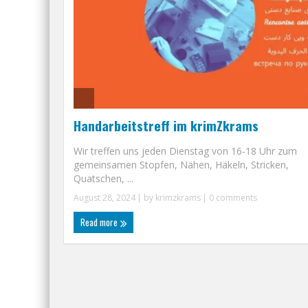
Handarbeitstreff im krimZkrams
Wir treffen uns jeden Dienstag von 16-18 Uhr zum
gemeinsamen Stopfen, Nähen, Häkeln, Stricken,
Quatschen, ...
August 28, 2024
| by
krimzkrams
|
0 comments
Read more