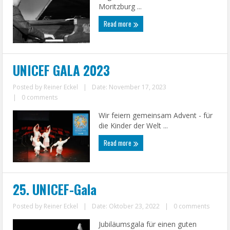
Moritzburg ...
Read more
UNICEF GALA 2023
Posted by
Reiner Eckel
|
Date: November 17, 2023
|
0 comments
Wir feiern gemeinsam Advent - für
die Kinder der Welt ...
Read more
25. UNICEF-Gala
Posted by
Reiner Eckel
|
Date: Oktober 23, 2022
|
0 comments
Jubiläumsgala für einen guten