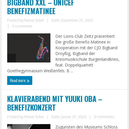
BIGBAND XXL – UNICEF
BENEFIZMATINEE
Posted by
Reiner Eckel
|
Date: Dezember 27, 2025
|
0 comments
Der Lions-Club Zeitz präsentiert:
Die große Benefiz-Matinee in
Kooperation mit der CJD Bigband
Droyßig, Bigband der
Kreismusikschule Burgenlandkreis,
feat. Doppelquartett
Goethegymnasium Weißenfels. B ...
Read more
KLAVIERABEND MIT YUUKI OBA –
BENEFIZKONZERT
Posted by
Reiner Eckel
|
Date: Januar 07, 2024
|
0 comments
Zugunsten des Museums Schloss