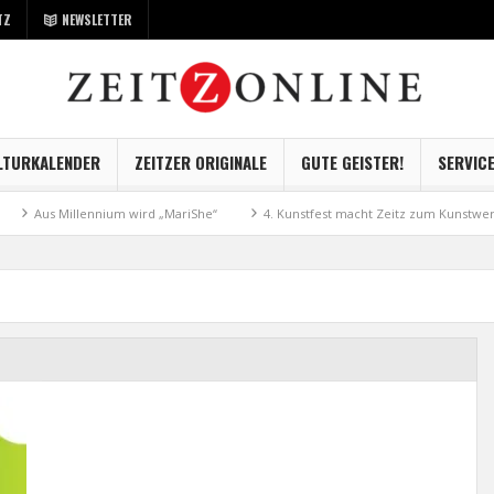
TZ
NEWSLETTER
LTURKALENDER
ZEITZER ORIGINALE
GUTE GEISTER!
SERVIC
Aus Millennium wird „MariShe“
4. Kunstfest macht Zeitz zum Kunstwerk