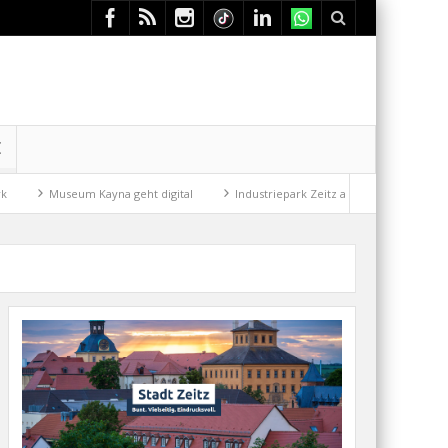
E
Museum Kayna geht digital
Industriepark Zeitz auf gutem Weg