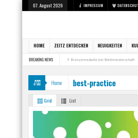
07. August 2026
IMPRESSUM
DATENSCHU
HOME
ZEITZ ENTDECKEN
NEUIGKEITEN
KU
BREAKING NEWS
 Berufsstart bei der Stadt Zeitz
Bronzemedaille bei Weltmeisterschaft
best-practice
Home
Grid
List