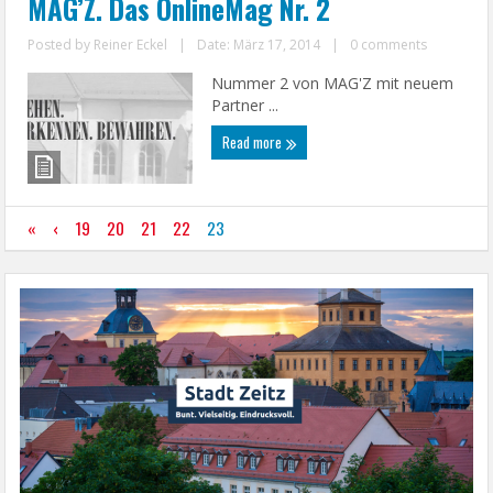
MAG’Z. Das OnlineMag Nr. 2
Posted by
Reiner Eckel
|
Date: März 17, 2014
|
0 comments
Nummer 2 von MAG'Z mit neuem
Partner ...
Read more
«
‹
19
20
21
22
23