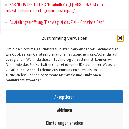
KABINETTAUSSTELLUNG "Elisabeth Voigt (1893 - 1977) Malerin.
Holzschneiderin und Lithographin aus Leipzig"
Ausstellungseröffnung "Der Weg ist das Ziel" - Christiane Senf
Kunstfest Zeitz
Zustimmung verwalten
Mit der Drahtseilbahn zur ZENTRALSTATION
Um dir ein optimales Erlebnis zu bieten, verwenden wir Technologien
wie Cookies, um Geräteinformationen zu speichern und/oder darauf
Kunstfest Zeitz
zuzugreifen. Wenn du diesen Technologien zustimmst, können wir
Daten wie das Surfverhalten oder eindeutige IDs auf dieser Website
verarbeiten. Wenn du deine Zustimmung nicht erteilst oder
zurückziehst, können bestimmte Merkmale und Funktionen
beeinträchtigt werden.
Akzeptieren
Ablehnen
Einstellungen ansehen
Copyright © 2026 ZeitzOnline, Reiner Eckel