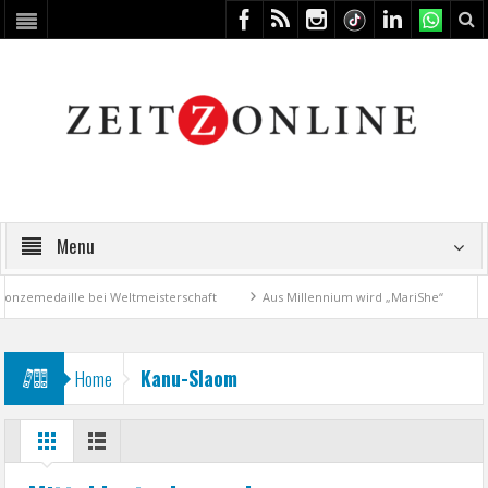
Menu
nzemedaille bei Weltmeisterschaft
Aus Millennium wird „MariShe“
4.
Kanu-Slaom
Home