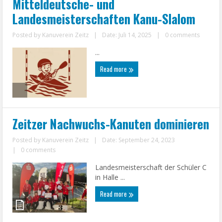
Mitteldeutsche- und
Landesmeisterschaften Kanu-Slalom
Posted by
Kanuverein Zeitz
|
Date: Juli 14, 2025
|
0 comments
...
Read more
Zeitzer Nachwuchs-Kanuten dominieren
Posted by
Kanuverein Zeitz
|
Date: September 24, 2023
|
0 comments
Landesmeisterschaft der Schüler C
in Halle ...
Read more