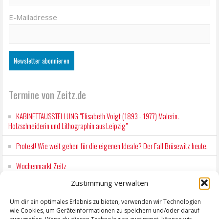
E-Mailadresse
Termine von Zeitz.de
KABINETTAUSSTELLUNG "Elisabeth Voigt (1893 - 1977) Malerin.
Holzschneiderin und Lithographin aus Leipzig"
Protest! Wie weit gehen für die eigenen Ideale? Der Fall Brüsewitz heute.
Wochenmarkt Zeitz
Zustimmung verwalten
EINFACH LESEN im August 2026 H.P. Richter - DAMALS WAR ES FRIEDRICH
Lesung in Einfacher Sprache
Um dir ein optimales Erlebnis zu bieten, verwenden wir Technologien
wie Cookies, um Geräteinformationen zu speichern und/oder darauf
Workshop für Kinder: Stop-Motion mit LEGO® & Robotik