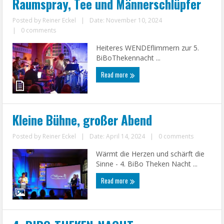
Raumspray, Tee und Männerschlüpfer
Posted by
Reiner Eckel
|
Date: November 10, 2024
|
0 comments
Heiteres WENDEflimmern zur 5.
BiBoThekennacht ...
Read more
Kleine Bühne, großer Abend
Posted by
Reiner Eckel
|
Date: April 14, 2024
|
0 comments
Wärmt die Herzen und schärft die
Sinne - 4. BiBo Theken Nacht ...
Read more