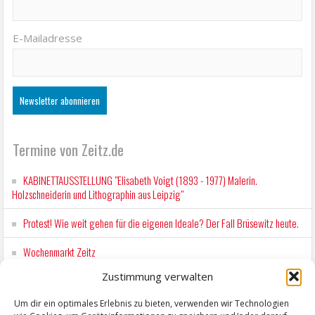
E-Mailadresse
Termine von Zeitz.de
KABINETTAUSSTELLUNG "Elisabeth Voigt (1893 - 1977) Malerin.
Holzschneiderin und Lithographin aus Leipzig"
Protest! Wie weit gehen für die eigenen Ideale? Der Fall Brüsewitz heute.
Wochenmarkt Zeitz
Zustimmung verwalten
EINFACH LESEN im August 2026 H.P. Richter - DAMALS WAR ES FRIEDRICH
Lesung in Einfacher Sprache
Um dir ein optimales Erlebnis zu bieten, verwenden wir Technologien