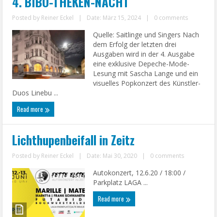
4. BIBO-THEKEN-NACHT
Posted by
Reiner Eckel
|
Date: März 15, 2024
|
0 comments
Quelle: Saitlinge und Singers Nach
dem Erfolg der letzten drei
Ausgaben wird in der 4. Ausgabe
eine exklusive Depeche-Mode-
Lesung mit Sascha Lange und ein
visuelles Popkonzert des Künstler-
Duos Linebu ...
Read more
Lichthupenbeifall in Zeitz
Posted by
Reiner Eckel
|
Date: Mai 30, 2020
|
0 comments
Autokonzert, 12.6.20 / 18:00 /
Parkplatz LAGA ...
Read more