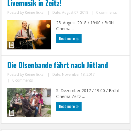
Livemusik in Zeitz!
Posted by
Reiner Eckel
|
Date: August 07, 2018
|
0 comments
25. August 2018 / 19:00 / Brühl
Cinema ...
Read more
Die Olsenbande fährt nach Jütland
Posted by
Reiner Eckel
|
Date: November 13, 2017
|
0 comments
5. Dezember 2017 / 19:00 / Brühl-
Cinema Zeitz ...
Read more