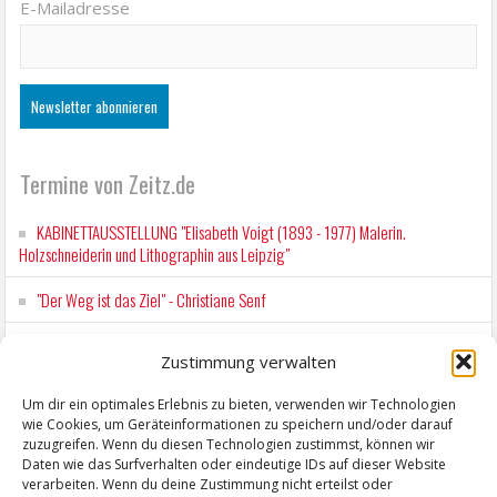
E-Mailadresse
Termine von Zeitz.de
KABINETTAUSSTELLUNG "Elisabeth Voigt (1893 - 1977) Malerin.
Holzschneiderin und Lithographin aus Leipzig"
"Der Weg ist das Ziel" - Christiane Senf
Workshop für Kinder: Stop-Motion mit LEGO® & Robotik
Zustimmung verwalten
Kunstfest Zeitz
Um dir ein optimales Erlebnis zu bieten, verwenden wir Technologien
wie Cookies, um Geräteinformationen zu speichern und/oder darauf
Mit der Drahtseilbahn zur ZENTRALSTATION
zuzugreifen. Wenn du diesen Technologien zustimmst, können wir
Daten wie das Surfverhalten oder eindeutige IDs auf dieser Website
verarbeiten. Wenn du deine Zustimmung nicht erteilst oder