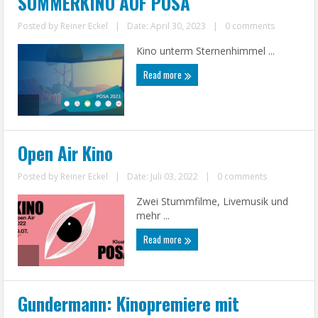
SOMMERKINO AUF POSA
Posted by
Reiner Eckel
|
Date: April 30, 2023
|
0 comments
Kino unterm Sternenhimmel ...
Read more
Open Air Kino
Posted by
Reiner Eckel
|
Date: Juli 03, 2022
|
0 comments
Zwei Stummfilme, Livemusik und
mehr ...
Read more
Gundermann: Kinopremiere mit