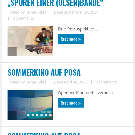
„SPUREN EINER (OLSEN)BANDE“
Posted by
Reiner Eckel
|
Date: September 25, 2024
|
0 comments
Eine Retrospektive ...
Read more
SOMMERKINO AUF POSA
Posted by
Reiner Eckel
|
Date: April 30, 2023
|
0 comments
Open Air Kino und Livemusik ...
Read more