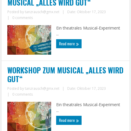
MUSICAL „ALLES WIRD GUT“
Posted by
tanzrausch@gmx.net
|
Date: Oktober 17, 2023
|
0 comments
Ein theatrales Musical-Experiment
...
Read more
WORKSHOP ZUM MUSICAL „ALLES WIRD
GUT“
Posted by
tanzrausch@gmx.net
|
Date: Oktober 17, 2023
|
0 comments
Ein theatrales Musical-Experiment
...
Read more