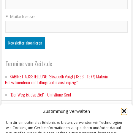
E-Mailadresse
Termine von Zeitz.de
KABINETTAUSSTELLUNG "Elisabeth Voigt (1893 - 1977) Malerin.
Holzschneiderin und Lithographin aus Leipzig"
"Der Weg ist das Ziel" - Christiane Senf
Workshop für Kinder: Stop-Motion mit LEGO® & Robotik
Zustimmung verwalten
Kunstfest Zeitz
Um dir ein optimales Erlebnis zu bieten, verwenden wir Technologien
wie Cookies, um Geräteinformationen zu speichern und/oder darauf
Mit der Drahtseilbahn zur ZENTRALSTATION