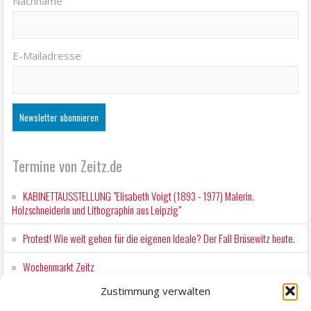
Nachname
E-Mailadresse
Termine von Zeitz.de
KABINETTAUSSTELLUNG "Elisabeth Voigt (1893 - 1977) Malerin.
Holzschneiderin und Lithographin aus Leipzig"
Protest! Wie weit gehen für die eigenen Ideale? Der Fall Brüsewitz heute.
Wochenmarkt Zeitz
Zustimmung verwalten
EINFACH LESEN im August 2026 H.P. Richter - DAMALS WAR ES FRIEDRICH
Lesung in Einfacher Sprache