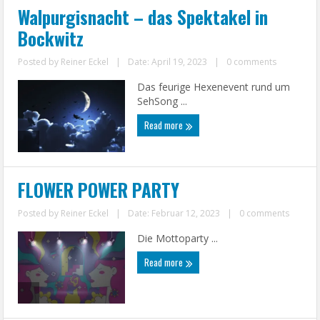
Walpurgisnacht – das Spektakel in
Bockwitz
Posted by
Reiner Eckel
|
Date: April 19, 2023
|
0 comments
Das feurige Hexenevent rund um
SehSong ...
Read more
FLOWER POWER PARTY
Posted by
Reiner Eckel
|
Date: Februar 12, 2023
|
0 comments
Die Mottoparty ...
Read more