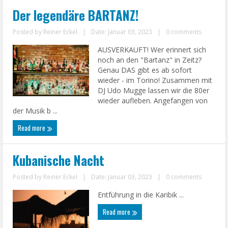
Der legendäre BARTANZ!
Posted by
Reiner Eckel
|
Date: Januar 03, 2023
|
0 comments
AUSVERKAUFT! Wer erinnert sich
noch an den "Bartanz" in Zeitz?
Genau DAS gibt es ab sofort
wieder - im Torino! Zusammen mit
DJ Udo Mugge lassen wir die 80er
wieder aufleben. Angefangen von
der Musik b ...
Read more
Kubanische Nacht
Posted by
Reiner Eckel
|
Date: Januar 03, 2023
|
0 comments
Entführung in die Karibik ...
Read more