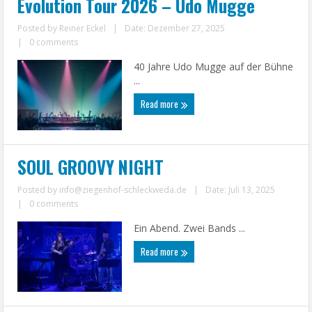
Evolution Tour 2026 – Udo Mugge
Posted by
Reiner Eckel
|
Date: Dezember 27, 2025
|
0 comments
40 Jahre Udo Mugge auf der Bühne
...
Read more
SOUL GROOVY NIGHT
Posted by
info@ziegenhof-schleckweda.de
|
Date: Juli 13, 2025
|
0 comments
Ein Abend. Zwei Bands ...
Read more