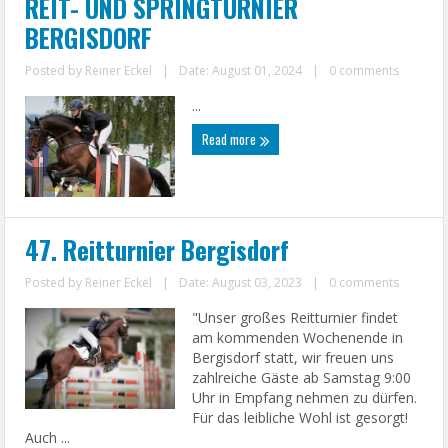
REIT- UND SPRINGTURNIER
BERGISDORF
Posted by
Reiner Eckel
|
Date: August 01, 2024
|
0 comments
...
Read more
47. Reitturnier Bergisdorf
Posted by
Reiner Eckel
|
Date: August 03, 2023
|
0 comments
"Unser großes Reitturnier findet
am kommenden Wochenende in
Bergisdorf statt, wir freuen uns
zahlreiche Gäste ab Samstag 9:00
Uhr in Empfang nehmen zu dürfen.
Für das leibliche Wohl ist gesorgt!
Auch ...