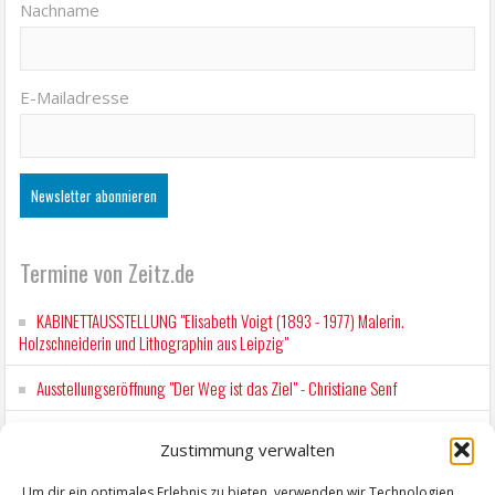
Nachname
E-Mailadresse
Termine von Zeitz.de
KABINETTAUSSTELLUNG "Elisabeth Voigt (1893 - 1977) Malerin.
Holzschneiderin und Lithographin aus Leipzig"
Ausstellungseröffnung "Der Weg ist das Ziel" - Christiane Senf
Kunstfest Zeitz
Zustimmung verwalten
Mit der Drahtseilbahn zur ZENTRALSTATION
Um dir ein optimales Erlebnis zu bieten, verwenden wir Technologien