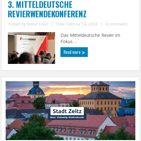
3. MITTELDEUTSCHE
REVIERWENDEKONFERENZ
Posted by
Reiner Eckel
|
Date: Februar 24, 2024
|
0 comments
Das Mitteldeutsche Revier im
Fokus ...
Read more