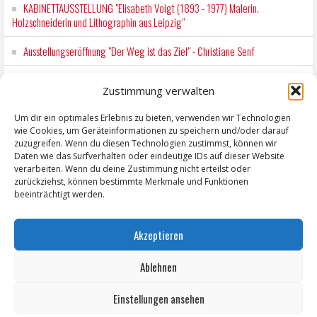
KABINETTAUSSTELLUNG "Elisabeth Voigt (1893 - 1977) Malerin.
Holzschneiderin und Lithographin aus Leipzig"
Ausstellungseröffnung "Der Weg ist das Ziel" - Christiane Senf
Kunstfest Zeitz
Zustimmung verwalten
Mit der Drahtseilbahn zur ZENTRALSTATION
Um dir ein optimales Erlebnis zu bieten, verwenden wir Technologien
wie Cookies, um Geräteinformationen zu speichern und/oder darauf
Kunstfest Zeitz
zuzugreifen. Wenn du diesen Technologien zustimmst, können wir
Daten wie das Surfverhalten oder eindeutige IDs auf dieser Website
verarbeiten. Wenn du deine Zustimmung nicht erteilst oder
zurückziehst, können bestimmte Merkmale und Funktionen
beeinträchtigt werden.
Akzeptieren
Ablehnen
Einstellungen ansehen
Copyright © 2026 ZeitzOnline, Reiner Eckel