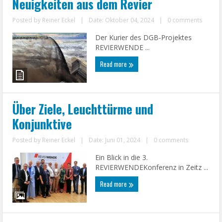
Neuigkeiten aus dem Revier
Posted by
Reiner Eckel
|
Date: Oktober 04, 2024
|
0 comments
Der Kurier des DGB-Projektes
REVIERWENDE ...
Read more
Über Ziele, Leuchttürme und
Konjunktive
Posted by
Reiner Eckel
|
Date: Juni 01, 2024
|
0 comments
Ein Blick in die 3.
REVIERWENDEKonferenz in Zeitz ...
Read more