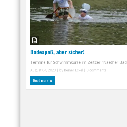
Badespaß, aber sicher!
Termine für Schwimmkurse im Zeitzer "Naether Bad" 
August 04, 2023
| by
Reiner Eckel
|
0 comments
Read more