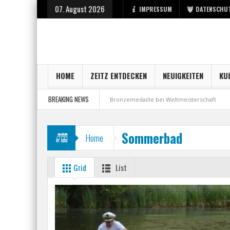
07. August 2026
IMPRESSUM
DATENSCHU
HOME
ZEITZ ENTDECKEN
NEUIGKEITEN
KU
BREAKING NEWS
ufsstart bei der Stadt Zeitz
Bronzemedaille bei Weltmeisterschaft
A
Sommerbad
Home
Grid
List