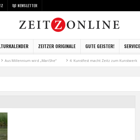
TZ
NEWSLETTER
LTURKALENDER
ZEITZER ORIGINALE
GUTE GEISTER!
SERVIC
us Millennium wird „MariShe“
4. Kunstfest macht Zeitz zum Kunstwerk