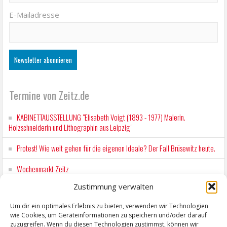
E-Mailadresse
Termine von Zeitz.de
KABINETTAUSSTELLUNG "Elisabeth Voigt (1893 - 1977) Malerin.
Holzschneiderin und Lithographin aus Leipzig"
Protest! Wie weit gehen für die eigenen Ideale? Der Fall Brüsewitz heute.
Wochenmarkt Zeitz
Zustimmung verwalten
EINFACH LESEN im August 2026 H.P. Richter - DAMALS WAR ES FRIEDRICH
Lesung in Einfacher Sprache
Um dir ein optimales Erlebnis zu bieten, verwenden wir Technologien
wie Cookies, um Geräteinformationen zu speichern und/oder darauf
Workshop für Kinder: Stop-Motion mit LEGO® & Robotik
zuzugreifen. Wenn du diesen Technologien zustimmst, können wir