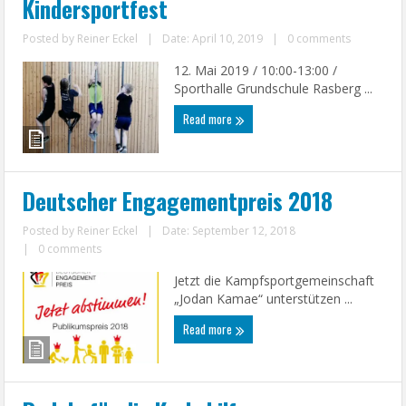
Kindersportfest
Posted by
Reiner Eckel
|
Date: April 10, 2019
|
0 comments
12. Mai 2019 / 10:00-13:00 /
Sporthalle Grundschule Rasberg ...
Read more
Deutscher Engagementpreis 2018
Posted by
Reiner Eckel
|
Date: September 12, 2018
|
0 comments
Jetzt die Kampfsportgemeinschaft
„Jodan Kamae“ unterstützen ...
Read more