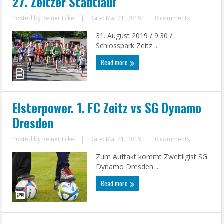
27. Zeitzer Stadtlauf
Posted by
Reiner Eckel
|
Date: Mai 21, 2019
|
0 comments
31. August 2019 / 9:30 /
Schlosspark Zeitz ...
Read more
Elsterpower. 1. FC Zeitz vs SG Dynamo
Dresden
Posted by
Reiner Eckel
|
Date: Mai 21, 2019
|
0 comments
Zum Auftakt kommt Zweitligist SG
Dynamo Dresden ...
Read more