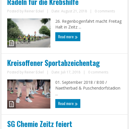
Radeln für die Krebshilfe
Posted by
Reiner Eckel
|
Date: August 21, 2018
|
0 comments
26. Regenbogenfahrt macht Freitag
Halt in Zeitz ...
Read more
Kreisoffener Sportabzeichentag
Posted by
Reiner Eckel
|
Date: Juli 17, 2018
|
0 comments
01. September 2018 / 8:00 /
Naetherbad & Puschendorfstadion
...
Read more
SG Chemie Zeitz feiert