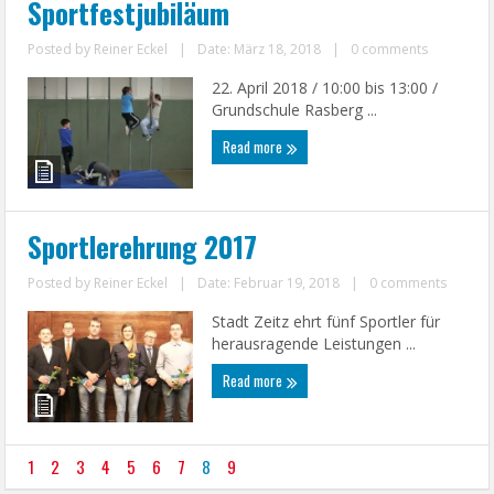
Sportfestjubiläum
Posted by
Reiner Eckel
|
Date: März 18, 2018
|
0 comments
22. April 2018 / 10:00 bis 13:00 /
Grundschule Rasberg ...
Read more
Sportlerehrung 2017
Posted by
Reiner Eckel
|
Date: Februar 19, 2018
|
0 comments
Stadt Zeitz ehrt fünf Sportler für
herausragende Leistungen ...
Read more
1
2
3
4
5
6
7
8
9