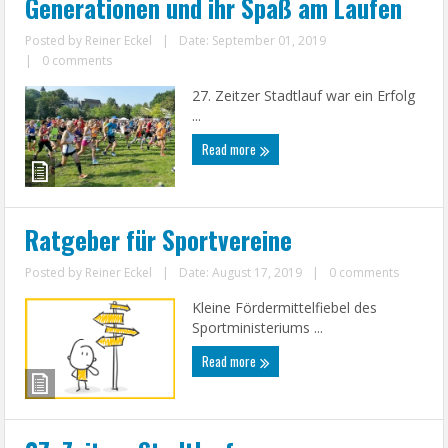
Generationen und ihr Spaß am Laufen
Posted by
Reiner Eckel
|
Date: September 01, 2019
|
0 comments
27. Zeitzer Stadtlauf war ein Erfolg
...
Read more
Ratgeber für Sportvereine
Posted by
Reiner Eckel
|
Date: August 17, 2019
|
0 comments
Kleine Fördermittelfiebel des
Sportministeriums ...
Read more