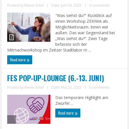
Posted by
Reiner Eckel
|
Date: Juni 04, 2025
|
0 comments
"Was siehst du?" Rückblick auf
einen Workshop ZEKIWA als
Möglichkeitsraum. Innen wie
außen. Das war Gegenstand bei
„Was siehst du?“. Zwei Tage
befasste sich der
Mitmachworkshop im Zeitzer Stadtlabor m ...
Read more
FES POP-UP-LOUNGE (6.-13. JUNI)
Posted by
Reiner Eckel
|
Date: Mai 23, 2025
|
0 comments
Das temporäre Highlight am
Zwürfel ...
Read more