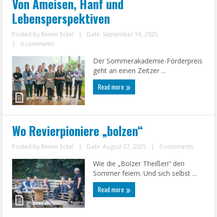
Von Ameisen, Hanf und
Lebensperspektiven
Posted by
Reiner Eckel
|
Date: September 16, 2025
|
0 comments
Der Sommerakademie-Förderpreis
geht an einen Zeitzer ...
Read more
Wo Revierpioniere „bolzen“
Posted by
Reiner Eckel
|
Date: August 27, 2025
|
0 comments
Wie die „Bolzer Theißen“ den
Sommer feiern. Und sich selbst ...
Read more