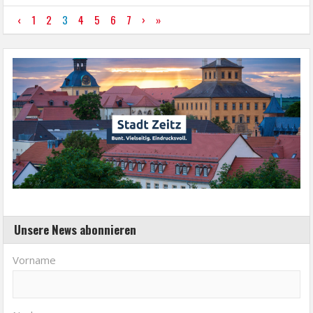
‹
1
2
3
4
5
6
7
›
»
Unsere News abonnieren
Vorname