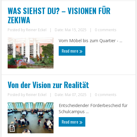
WAS SIEHST DU? – VISIONEN FÜR
ZEKIWA
Posted by
Reiner Eckel
|
Date: Mai 15, 2025
|
0 comments
Vom Möbel bis zum Quartier - ...
Read more
Von der Vision zur Realität
Posted by
Reiner Eckel
|
Date: Mai 07, 2025
|
0 comments
Entscheidender Förderbescheid für
Schulcampus ...
Read more