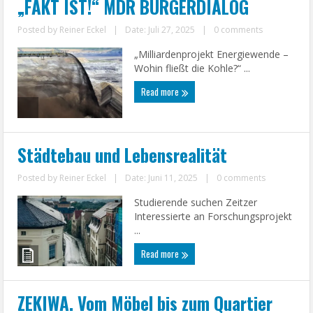
„FAKT IST!“ MDR BÜRGERDIALOG
Posted by
Reiner Eckel
|
Date: Juli 27, 2025
|
0 comments
„Milliardenprojekt Energiewende –
Wohin fließt die Kohle?“ ...
Read more
Städtebau und Lebensrealität
Posted by
Reiner Eckel
|
Date: Juni 11, 2025
|
0 comments
Studierende suchen Zeitzer
Interessierte an Forschungsprojekt
...
Read more
ZEKIWA. Vom Möbel bis zum Quartier