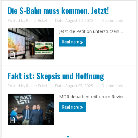
Die S-Bahn muss kommen. Jetzt!
Posted by
Reiner Eckel
|
Date: August 10, 2025
|
0 comments
Jetzt die Petition unterstützen! ...
Read more
Fakt ist: Skepsis und Hoffnung
Posted by
Reiner Eckel
|
Date: August 07, 2025
|
0 comments
MDR debattiert mitten im Revier ...
Read more