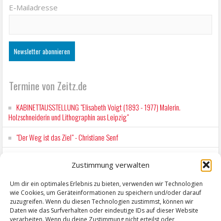
E-Mailadresse
Termine von Zeitz.de
KABINETTAUSSTELLUNG "Elisabeth Voigt (1893 - 1977) Malerin.
Holzschneiderin und Lithographin aus Leipzig"
"Der Weg ist das Ziel" - Christiane Senf
Workshop für Kinder: Stop-Motion mit LEGO® & Robotik
Zustimmung verwalten
Kunstfest Zeitz
Um dir ein optimales Erlebnis zu bieten, verwenden wir Technologien
wie Cookies, um Geräteinformationen zu speichern und/oder darauf
Mit der Drahtseilbahn zur ZENTRALSTATION
zuzugreifen. Wenn du diesen Technologien zustimmst, können wir
Daten wie das Surfverhalten oder eindeutige IDs auf dieser Website
verarbeiten. Wenn du deine Zustimmung nicht erteilst oder