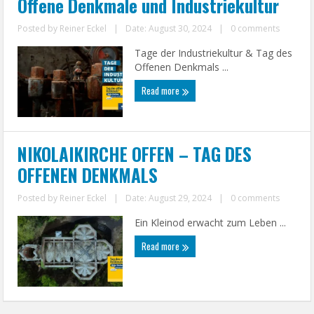
Offene Denkmale und Industriekultur
Posted by
Reiner Eckel
|
Date: August 30, 2024
|
0 comments
Tage der Industriekultur & Tag des
Offenen Denkmals ...
Read more
NIKOLAIKIRCHE OFFEN – TAG DES
OFFENEN DENKMALS
Posted by
Reiner Eckel
|
Date: August 29, 2024
|
0 comments
Ein Kleinod erwacht zum Leben ...
Read more