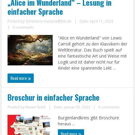
„Alice im Wunderland“ – Lesung in
einfacher Sprache
Posted by
Schembor.melanie@blk.de
|
Date: April 11, 2024
|
0 comments
"Alice im Wunderland" von Lewis
Carroll gehört zu den Klassikern der
Weltliteratur. Das Buch spielt auf
eine fantastische Art und Weise mit
Logik und ist daher nicht nur für
Kinder eine spannende Lekt ...
Read more
Broschur in einfacher Sprache
Posted by
Reiner Eckel
|
Date: Januar 03, 2022
|
0 comments
Burgenlandkreis gibt Broschüre
heraus ...
Read more