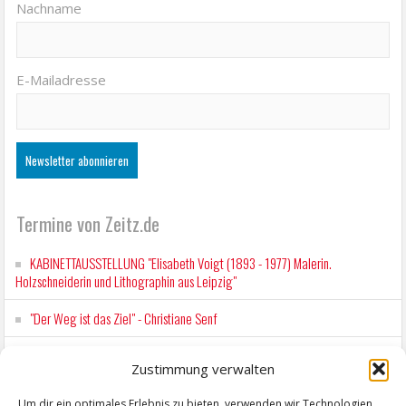
Nachname
E-Mailadresse
Termine von Zeitz.de
KABINETTAUSSTELLUNG "Elisabeth Voigt (1893 - 1977) Malerin.
Holzschneiderin und Lithographin aus Leipzig"
"Der Weg ist das Ziel" - Christiane Senf
Workshop für Kinder: Stop-Motion mit LEGO® & Robotik
Zustimmung verwalten
Kunstfest Zeitz
Um dir ein optimales Erlebnis zu bieten, verwenden wir Technologien