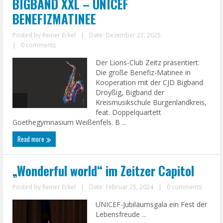
BIGBAND XXL – UNICEF
BENEFIZMATINEE
Posted by
Reiner Eckel
|
Date: Dezember 27, 2025
|
0 comments
Der Lions-Club Zeitz präsentiert:
Die große Benefiz-Matinee in
Kooperation mit der CJD Bigband
Droyßig, Bigband der
Kreismusikschule Burgenlandkreis,
feat. Doppelquartett
Goethegymnasium Weißenfels. B ...
Read more
„Wonderful world“ im Zeitzer Capitol
Posted by
Reiner Eckel
|
Date: Februar 25, 2024
|
0 comments
UNICEF-Jubiläumsgala ein Fest der
Lebensfreude ...