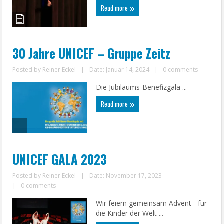
Read more
30 Jahre UNICEF – Gruppe Zeitz
Posted by
Reiner Eckel
|
Date: Januar 14, 2024
|
0 comments
Die Jubiläums-Benefizgala ...
Read more
UNICEF GALA 2023
Posted by
Reiner Eckel
|
Date: November 17, 2023
|
0 comments
Wir feiern gemeinsam Advent - für
die Kinder der Welt ...