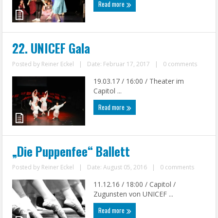
Read more
22. UNICEF Gala
Posted by
Reiner Eckel
|
Date: Februar 17, 2017
|
0 comments
19.03.17 / 16:00 / Theater im
Capitol ...
Read more
„Die Puppenfee“ Ballett
Posted by
Reiner Eckel
|
Date: August 05, 2016
|
0 comments
11.12.16 / 18:00 / Capitol /
Zugunsten von UNICEF ...
Read more