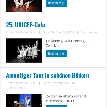
Read more
25. UNICEF-Gala
Posted by
Reiner Eckel
|
Date: Oktober 23, 2022
|
0 comments
Jubiläumsgala für einen guten
Zweck ...
Read more
Anmutiger Tanz in schönen Bildern
Posted by
Reiner Eckel
|
Date: Dezember 15, 2019
|
0 comments
Zeitzer Ballettschule tanzt
zugunsten UNICEF ...