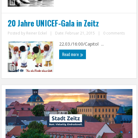
20 Jahre UNICEF-Gala in Zeitz
Posted by
Reiner Eckel
|
Date: Februar 21, 2015
|
0 comments
22.03./16:00/Capitol ...
Read more