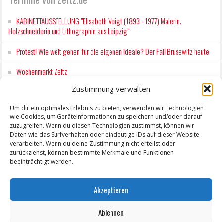
KABINETTAUSSTELLUNG "Elisabeth Voigt (1893 - 1977) Malerin.
Holzschneiderin und Lithographin aus Leipzig"
Protest! Wie weit gehen für die eigenen Ideale? Der Fall Brüsewitz heute.
Wochenmarkt Zeitz
Zustimmung verwalten
EINFACH LESEN im August 2026 H.P. Richter - DAMALS WAR ES FRIEDRICH
Lesung in Einfacher Sprache
Um dir ein optimales Erlebnis zu bieten, verwenden wir Technologien
wie Cookies, um Geräteinformationen zu speichern und/oder darauf
Workshop für Kinder: Stop-Motion mit LEGO® & Robotik
zuzugreifen. Wenn du diesen Technologien zustimmst, können wir
Daten wie das Surfverhalten oder eindeutige IDs auf dieser Website
verarbeiten. Wenn du deine Zustimmung nicht erteilst oder
zurückziehst, können bestimmte Merkmale und Funktionen
beeinträchtigt werden.
Akzeptieren
Ablehnen