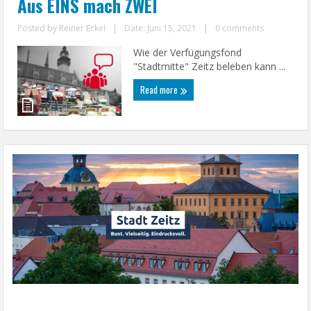
Aus EINS mach ZWEI
Posted by
Reiner Eckel
|
Date: Juni 15, 2021
|
0 comments
Wie der Verfügungsfond
"Stadtmitte" Zeitz beleben kann ...
Read more