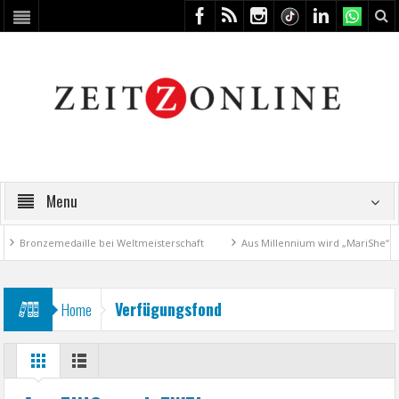
Menu
Bronzemedaille bei Weltmeisterschaft
Aus Millennium wird „MariShe“
Verfügungsfond
Home