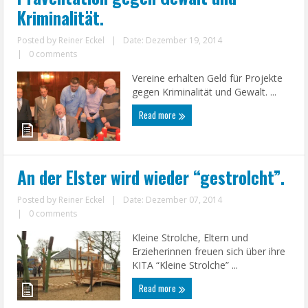
Kriminalität.
Posted by
Reiner Eckel
|
Date: Dezember 19, 2014
|
0 comments
Vereine erhalten Geld für Projekte
gegen Kriminalität und Gewalt. ...
Read more
An der Elster wird wieder “gestrolcht”.
Posted by
Reiner Eckel
|
Date: Dezember 07, 2014
|
0 comments
Kleine Strolche, Eltern und
Erzieherinnen freuen sich über ihre
KITA “Kleine Strolche” ...
Read more