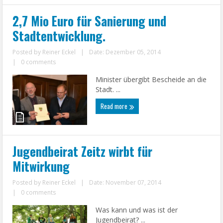
2,7 Mio Euro für Sanierung und
Stadtentwicklung.
Posted by
Reiner Eckel
|
Date: Dezember 05, 2014
|
0 comments
Minister übergibt Bescheide an die
Stadt. ...
Read more
Jugendbeirat Zeitz wirbt für
Mitwirkung
Posted by
Reiner Eckel
|
Date: November 07, 2014
|
0 comments
Was kann und was ist der
Jugendbeirat? ...