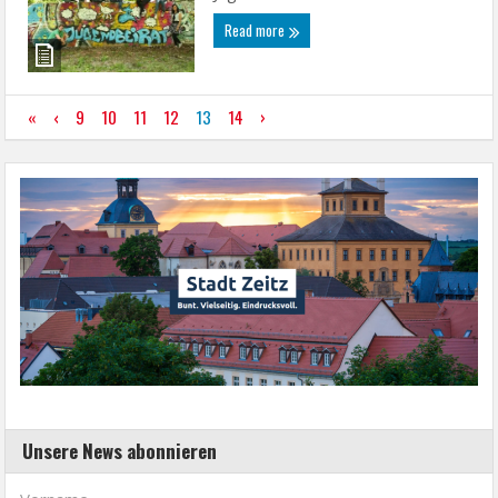
Read more
«
‹
9
10
11
12
13
14
›
Unsere News abonnieren