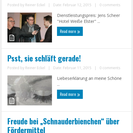
Posted by
Reiner Eckel
|
Date: Februar 12, 2015
|
0 comments
Dienstleistungspreis: Jens Scheer
"Hotel Weiße Elster" ...
Read more
Psst, sie schläft gerade!
Posted by
Reiner Eckel
|
Date: Februar 11, 2015
|
0 comments
Liebeserklärung an meine Schöne
...
Read more
Freude bei „Schnauderbienchen“ über
Fördermittel