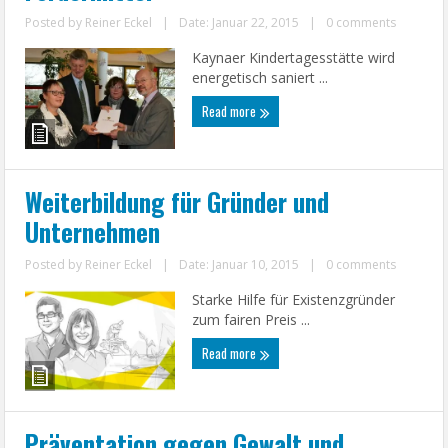
Posted by
Reiner Eckel
|
Date: Januar 22, 2015
|
0 comments
Kaynaer Kindertagesstätte wird
energetisch saniert ...
Read more
Weiterbildung für Gründer und
Unternehmen
Posted by
Reiner Eckel
|
Date: Januar 10, 2015
|
0 comments
Starke Hilfe für Existenzgründer
zum fairen Preis ...
Read more
Präventation gegen Gewalt und