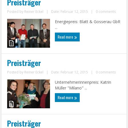
Preisträger
Posted by
Reiner Eckel
|
Date: Februar 12, 2015
|
0 comments
Energiepreis: Blatt & Gosserau GbR
...
Read more
Preisträger
Posted by
Reiner Eckel
|
Date: Februar 12, 2015
|
0 comments
Unternehmerinnenpreis: Katrin
Müller "Milano" ...
Read more
Preisträger