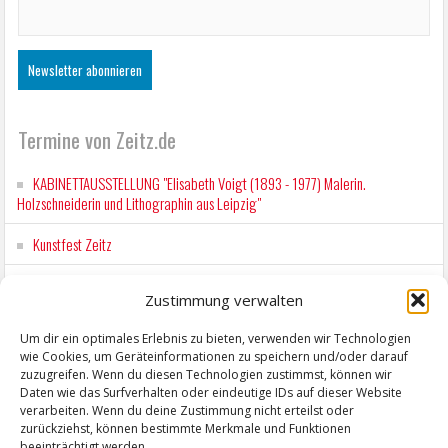
Termine von Zeitz.de
KABINETTAUSSTELLUNG "Elisabeth Voigt (1893 - 1977) Malerin.
Holzschneiderin und Lithographin aus Leipzig"
Kunstfest Zeitz
Wochenmarkt Zeitz
Zustimmung verwalten
Workshop für Kinder: Stop-Motion mit LEGO® & Robotik
Um dir ein optimales Erlebnis zu bieten, verwenden wir Technologien
wie Cookies, um Geräteinformationen zu speichern und/oder darauf
Wochenmarkt Zeitz
zuzugreifen. Wenn du diesen Technologien zustimmst, können wir
Daten wie das Surfverhalten oder eindeutige IDs auf dieser Website
verarbeiten. Wenn du deine Zustimmung nicht erteilst oder
zurückziehst, können bestimmte Merkmale und Funktionen
beeinträchtigt werden.