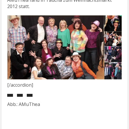
AMuThea fand in Taucha zum Weihnachtsmarkt
2012 statt.
[/accordion]
Abb.: AMuThea