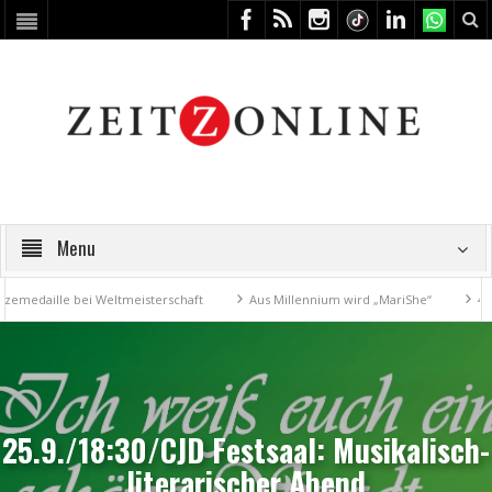
Menu
edaille bei Weltmeisterschaft
Aus Millennium wird „MariShe“
4. Ku
25.9./18:30/CJD Festsaal: Musikalisch-
literarischer Abend