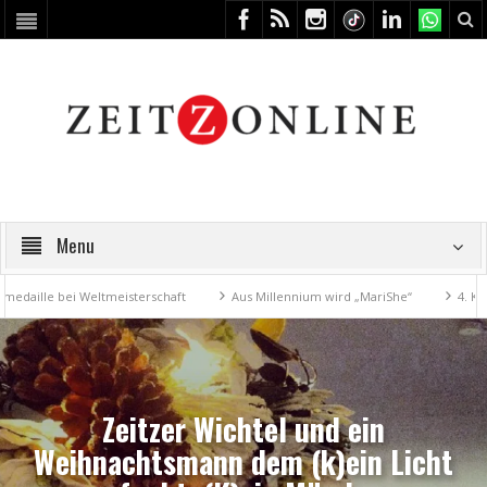
Menu
le bei Weltmeisterschaft
Aus Millennium wird „MariShe“
4. Kunstfes
Zeitzer Wichtel und ein
Weihnachtsmann dem (k)ein Licht