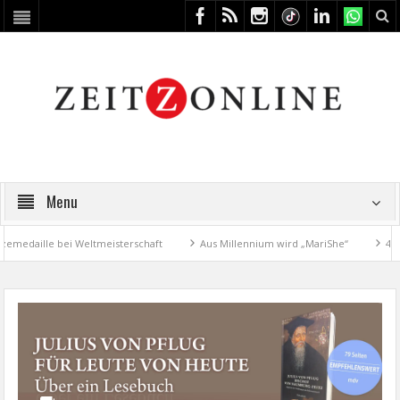
Menu
daille bei Weltmeisterschaft
Aus Millennium wird „MariShe“
4. Kun