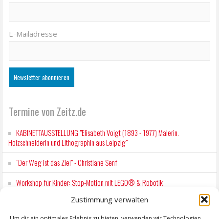
E-Mailadresse
Termine von Zeitz.de
KABINETTAUSSTELLUNG "Elisabeth Voigt (1893 - 1977) Malerin.
Holzschneiderin und Lithographin aus Leipzig"
"Der Weg ist das Ziel" - Christiane Senf
Workshop für Kinder: Stop-Motion mit LEGO® & Robotik
Zustimmung verwalten
Wochenmarkt Zeitz
Um dir ein optimales Erlebnis zu bieten, verwenden wir Technologien