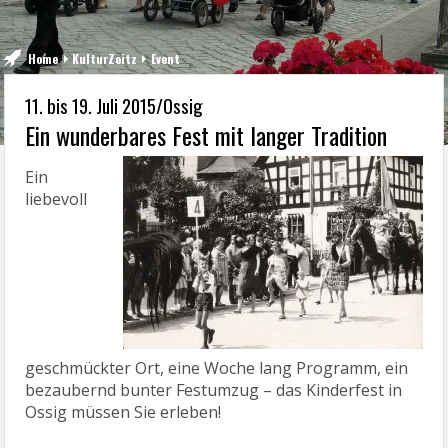
Home
KulturZeitz
Event
11. bis 19. Juli 2015/Ossig
Ein wunderbares Fest mit langer Tradition
Ein
liebevoll
geschmückter Ort, eine Woche lang Programm, ein
bezaubernd bunter Festumzug – das Kinderfest in
Ossig müssen Sie erleben!