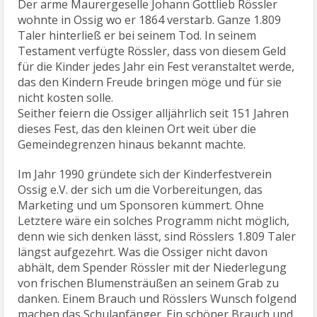
Der arme Maurergeselle Johann Gottlieb Rössler
wohnte in Ossig wo er 1864 verstarb. Ganze 1.809
Taler hinterließ er bei seinem Tod. In seinem
Testament verfügte Rössler, dass von diesem Geld
für die Kinder jedes Jahr ein Fest veranstaltet werde,
das den Kindern Freude bringen möge und für sie
nicht kosten solle.
Seither feiern die Ossiger alljährlich seit 151 Jahren
dieses Fest, das den kleinen Ort weit über die
Gemeindegrenzen hinaus bekannt machte.
Im Jahr 1990 gründete sich der Kinderfestverein
Ossig e.V. der sich um die Vorbereitungen, das
Marketing und um Sponsoren kümmert. Ohne
Letztere wäre ein solches Programm nicht möglich,
denn wie sich denken lässt, sind Rösslers 1.809 Taler
längst aufgezehrt. Was die Ossiger nicht davon
abhält, dem Spender Rössler mit der Niederlegung
von frischen Blumensträußen an seinem Grab zu
danken. Einem Brauch und Rösslers Wunsch folgend
machen das Schulanfänger. Ein schöner Brauch und